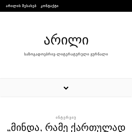
Skip to content
ᲐᲠᲘᲚᲘᲡ ᲨᲔᲡᲐᲮᲔᲑ
ᲙᲝᲜᲢᲐᲥᲢᲘ
არილი
საზოგადოებრივ-ლიტერატურული ჟურნალი
ᲘᲜᲢᲔᲠᲕᲘᲣ
„მინდა, რამე ქართულად