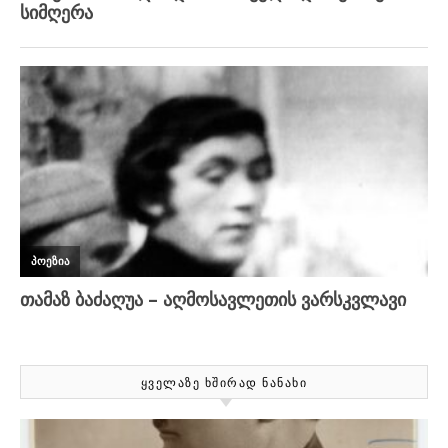
ᲧᲕᲔᲚᲐᲖᲔ ᲮᲨᲘᲠᲐᲓ ᲜᲐᲜᲐᲮᲘ