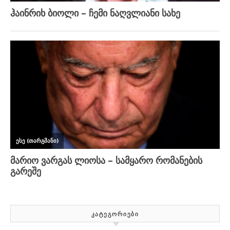
ᲙᲐᲢᲔᲒᲝᲠᲘᲔᲑᲘ