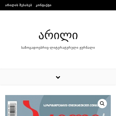
Skip to content
ᲐᲠᲘᲚᲘᲡ ᲨᲔᲡᲐᲮᲔᲑ
ᲙᲝᲜᲢᲐᲥᲢᲘ
არილი
საზოგადოებრივ-ლიტერატურული ჟურნალი