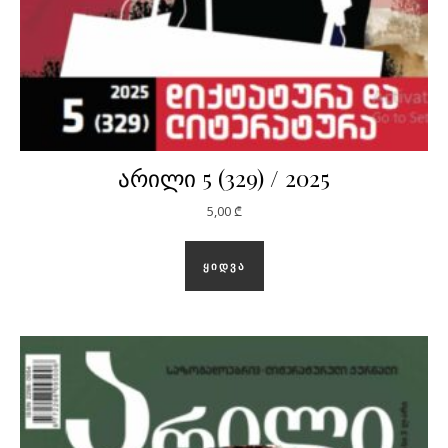
არილი 5 (329) / 2025
5,00
₾
ᲧᲘᲓᲕᲐ