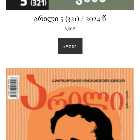
არილი 5 (321) / 2024 წ
5,00
₾
ᲧᲘᲓᲕᲐ