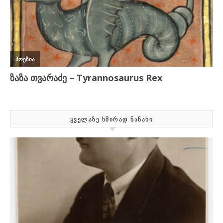
ᲧᲕᲔᲚᲐᲖᲔ ᲮᲨᲘᲠᲐᲓ ᲜᲐᲜᲐᲮᲘ