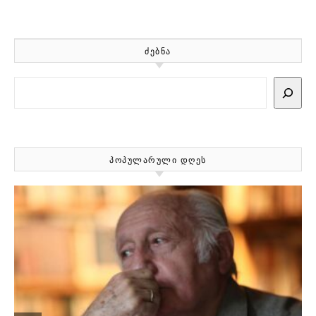
ᲫᲔᲑᲜᲐ
Search
ᲞᲝᲞᲣᲚᲐᲠᲣᲚᲘ ᲓᲦᲔᲡ