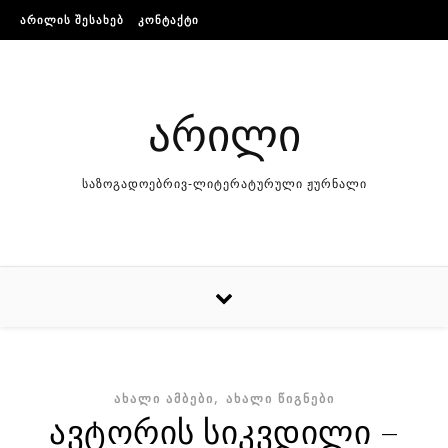
Skip to content
ᲐᲠᲘᲚᲘᲡ ᲨᲔᲡᲐᲮᲔᲑ
ᲙᲝᲜᲢᲐᲥᲢᲘ
არილი
საზოგადოებრივ-ლიტერატურული ჟურნალი
,
ᲐᲮᲐᲚᲘ ᲐᲛᲑᲔᲑᲘ
ᲐᲮᲐᲚᲘ ᲬᲘᲒᲜᲔᲑᲘ
ავტორის სიკვდილი –