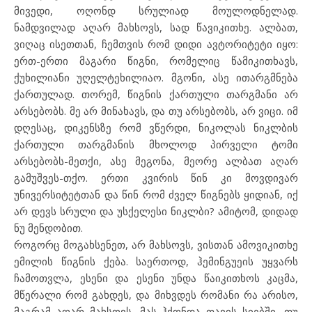
მივედი, ოღონდ სრულიად მოულოდნელად.
ნამდვილად აღარ მახსოვს, სად წავიკითხე. ალბათ,
ვიღაც ისეთთან, ჩემთვის რომ დიდი ავტორიტეტი იყო:
ერთ-ერთი მაგარი წიგნი, რომელიც წამიკითხავს,
ქუხილიანი უღელტეხილიაო. მგონი, ასე ითარგმნება
ქართულად. თორემ, წიგნის ქართული თარგმანი არ
არსებობს. მე არ მინახავს, და თუ არსებობს, არ ვიცი. იმ
დღესაც, დიკენსზე რომ ვწერდი, ნიკოლას ნიკლბის
ქართული თარგმანის მხოლოდ პირველი ტომი
არსებობს-მეთქი, ასე მეგონა, მეორე ალბათ აღარ
გამუშვეს-თქო. ერთი კვირის წინ კი მოვდივარ
უნივერსიტეტთან და წინ რომ ძველ წიგნებს ყიდიან, იქ
არ დევს სრული და უსქელესი ნიკლბი? ამიტომ, დიდად
ნუ მენდობით.
როგორც მოგახსენეთ, არ მახსოვს, ვისთან ამოვიკითხე
ემილის წიგნის ქება. საერთოდ, ჰემინგუეის უყვარს
ჩამოთვლა, ესენი და ესენი უნდა წაიკითხოს კაცმა,
მწერალი რომ გახდეს, და მიხვდეს რომანი რა არისო,
მაგრამ აღარ მახსოვს, მას ჰქონდა თავის სიებში, თუ