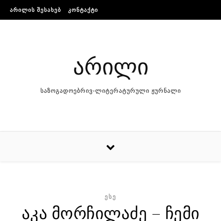
Skip to content
ᲐᲠᲘᲚᲘᲡ ᲨᲔᲡᲐᲮᲔᲑ
ᲙᲝᲜᲢᲐᲥᲢᲘ
არილი
საზოგადოებრივ-ლიტერატურული ჟურნალი
ᲔᲡᲔ
აკა მორჩილაძე – ჩემი