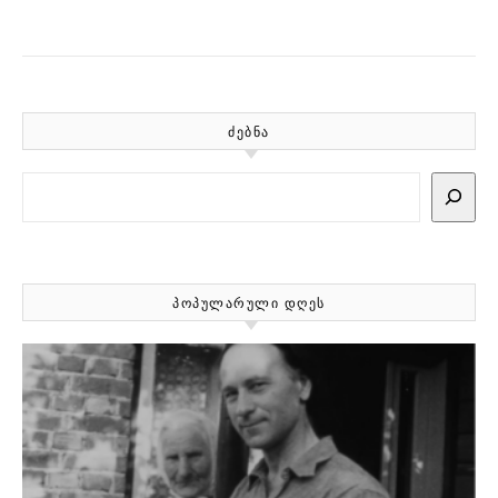
ᲫᲔᲑᲜᲐ
Search
ᲞᲝᲞᲣᲚᲐᲠᲣᲚᲘ ᲓᲦᲔᲡ