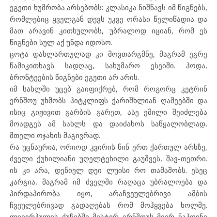
ეგეთი ხუმრობა არსებობს: კლასიკა ნიშნავს იმ წიგნებს,
რომლებიც ყველგან დევს უკვე ორასი წელიწადია და
მათ არავინ კითხულობს, უბრალოდ იციან, რომ ეს
წიგნები სულ აქ უნდა იდოსო.
ცოტა დახლართულად კი მოვთარგმნე, მაგრამ ეგრე
წამიკითხავს სადღაც, სახუმარო ესეიში. ჰოდა,
ბრონტეების წიგნები ეგეთი არ არის.
იმ სახლში უცებ გაიფიქრებ, რომ როგორც კეტრინ
ერნშოუ უხმობს ჰიტკლიფს ქარიშხლიან ღამეებში და
ისიც გიჟივით გარბის გარეთ, ასე ემილი შეიძლება
მოადგეს ამ სახლს და დაიძახოს საწყალობლად,
მთელი ოჯახის მაგივრად.
რა უცნაურია, ორიოდ კვირის წინ ერთ ქართულ არხზე,
ძველი ქუხილიანი უღელტეხილი გაუშვეს, შავ-თეთრი.
ის კი არა, დენიელ დეი ლუისი რო თამაშობს. ესეც
კარგია, მაგრამ იმ ძველში რაღაცა უბრალოება და
პირდაპირობა იყო, არაჩვეულებრივი ამბის
ჩვეულებრივად გადაღებას რომ მოჰყვება ხოლმე.
ლივერპულის ქუჩებში მისტერ ერნშოუს მიერ ნაპოვნი