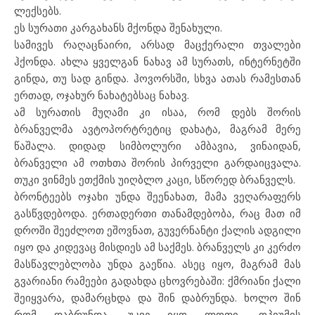
ლექსებს.
ეს სურათი კარგახანს მქონდა შენახული.
სამივეს რაღაცნაირი, არსად მაცქერალი თვალები
ჰქონდა. ახლა ყველგან ნახავ ამ სურათს, ინტერნეტში
გინდა, თუ სად გინდა. ჰოვორსში, სხვა ათას რამესთან
ერთად, ოჯახურ ნახატებსაც ნახავ.
ამ სურათის მუღამი კი ისაა, რომ დებს შორის
ბრანველმა ავტოპორტრეტიც დახატა, მაგრამ მერე
წაშალა. დიდად სიმბოლური ამბავია, ვინაიდან,
ბრანველი ამ ოთხთა შორის პირველი გარდაიცვალა.
თუკი ვინმეს ეთქმის უიღბლო კაცი, სწორედ ბრანველს.
ბრონტეებს ოჯახი უნდა შეენახათ, მამა ვეღარაფერს
გასწვდებოდა. ერთადერთი თანამდებობა, რაც მათ იმ
დროში შეეძლოთ ეშოვნათ, გუვერნანტი ქალის ადგილი
იყო და კიდევაც მისდიეს ამ საქმეს. ბრანველს კი კერძო
მასწავლებლობა უნდა გაეწია. ასეც იყო, მაგრამ მას
გვარიანი რამეები გადახდა ცხოვრებაში: ქმრიანი ქალი
შეიყვარა, დამარცხდა და შინ დაბრუნდა. ხოლო შინ
რომ დაბრუნდა, უკვე იყო ლოთი, ოპიუმის