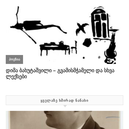
ᲧᲕᲔᲚᲐᲖᲔ ᲮᲨᲘᲠᲐᲓ ᲜᲐᲜᲐᲮᲘ