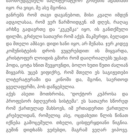
წარმოუდგენელი სალიტერატურო გონების ადამიანი
იყო. რა ვიცი, მე ასე მგონია.
ჟანრებს რომ თავი დავანებოთ, მისი კვალი იმდენ
ადგილასაა, რომ ვერ წარმოიდგენ. იმ დღეს, რაღაც
არხზე გადავრთე და “კუკუშკა” იყო, ის განთქმული
ფილმი, გრძელი სათაური რომ აქვს. მაკმერფი, ბელადი
და მთელი ამბავი. დიდი ხანი იყო, არ მენახა. ჯერ კიდევ
კომუნისტების დროს ვუყურებდით: ის მიყვარდა,
კრისტოფერ ლოიდის გმირი რომ დაიღრიალებს უცბად.
ჰოდა, ცოტა ხნით შევყოვნდი, ბოლო ხუთი წუთი ძალიან
მიყვარს. უცებ ვიფიქრე, რომ მთელი ეს საგიჟეთები
ლიტერატურაში და კინოში და, მგონი, საერთოდ
ყველაფერში, პოს დაწყებულია.
აქვს ასეთი მოთხრობა, “დოქტორ კუპროსა და
პროფესორ ბდღვერის სისტემა”. ეს სათაური სწორედ
რომ ქართულად მახსოვს, იმ ერთადერთი ქართული
კრებულიდან, რომელიც ასე, ოცდახუთი წლის წინათ
იქნება გამოცემული. თხელი, ცისფერყდიანი წიგნია.
გუშინ დიდხანს ვეძებდი, მაგრამ ვეღარ ვიპოვე.