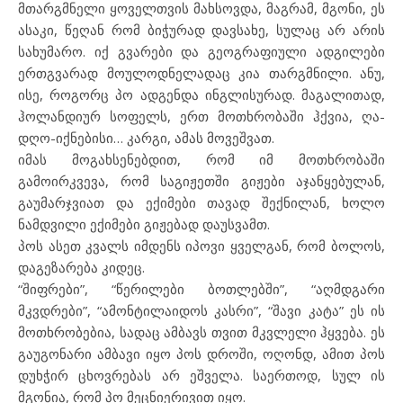
მთარგმნელი ყოველთვის მახსოვდა, მაგრამ, მგონი, ეს
ასაკი, წეღან რომ ბიჭურად დავსახე, სულაც არ არის
სახუმარო. იქ გვარები და გეოგრაფიული ადგილები
ერთგვარად მოულოდნელადაც კია თარგმნილი. ანუ,
ისე, როგორც პო ადგენდა ინგლისურად. მაგალითად,
ჰოლანდიურ სოფელს, ერთ მოთხრობაში ჰქვია, ღა-
დღო-იქნებისი… კარგი, ამას მოვეშვათ.
იმას მოგახსენებდით, რომ იმ მოთხრობაში
გამოირკვევა, რომ საგიჟეთში გიჟები აჯანყებულან,
გაუმარჯვიათ და ექიმები თავად შექნილან, ხოლო
ნამდვილი ექიმები გიჟებად დაუსვამთ.
პოს ასეთ კვალს იმდენს იპოვი ყველგან, რომ ბოლოს,
დაგეზარება კიდეც.
“შიფრები”, “წერილები ბოთლებში”, “აღმდგარი
მკვდრები”, “ამონტილაიდოს კასრი”, “შავი კატა” ეს ის
მოთხრობებია, სადაც ამბავს თვით მკვლელი ჰყვება. ეს
გაუგონარი ამბავი იყო პოს დროში, ოღონდ, ამით პოს
დუხჭირ ცხოვრებას არ ეშველა. საერთოდ, სულ ის
მგონია, რომ პო მეცნიერივით იყო.