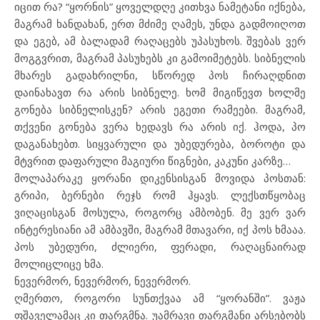
იცით რა? “ყორნის” ყოველდღე კითხვა ნამეტანი იქნება,
მაგრამ ხანდახან, ერთ მძიმე ღამეს, უნდა გადმოიღოთ
და ეგებ, ამ ბალადამ რაღაცებს უპასუხოს. შვებას ვერ
მოგგვრით, მაგრამ პასუხებს კი გამოიმეტებს. სიბნელის
მხარეს გადახრილნი, სწორედ პოს ჩირაღდნით
დაინახავთ რა არის სიბნელე. ხომ მიგიწევთ ხოლმე
გონება სიბნელისკენ? არის ეგეთი რამეები. მაგრამ,
თქვენი გონება ვერა ხედავს რა არის იქ. ჰოდა, პო
დაგანახებთ. სიყვარული და უბედურება, ბოროტი და
მტვრით დაფარული მაგიური წიგნები, კაკუნი კარზე…
მოლაპარაკე ყორანი დიკენსისგან მოვიდა პოსთან:
გრიპი, ბერნები რეჯს რომ ჰყავს. ლექსთწყობაც
ვიღაცისგან მოსულა, როგორც ამბობენ. მე ვერ ვარ
ინტერესიანი ამ ამბავში, მაგრამ მთავარი, იქ პოს ხმააა.
პოს უბედური, ძლიერი, ფერადი, რაღაცნაირად
მოლიცლიცე ხმა.
ნევერმორ, ნევერმორ, ნევერმორ.
ღმერთო, როგორი სუნთქვაა ამ “ყორანში”. ვაჟა
ფშაველამაც კი თარგმნა. უამრავი თარგმანი არსებობს