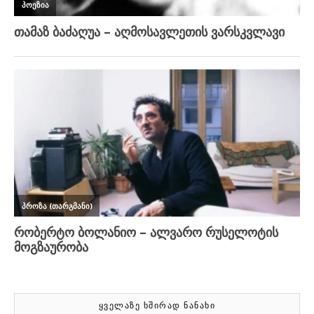
ᲧᲕᲔᲚᲐᲖᲔ ᲮᲨᲘᲠᲐᲓ ᲜᲐᲜᲐᲮᲘ