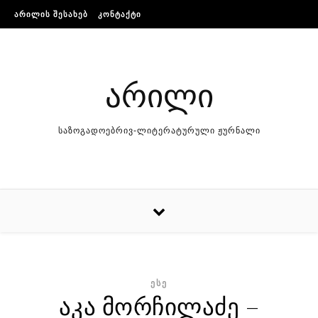
Skip to content
ᲐᲠᲘᲚᲘᲡ ᲨᲔᲡᲐᲮᲔᲑ
ᲙᲝᲜᲢᲐᲥᲢᲘ
არილი
საზოგადოებრივ-ლიტერატურული ჟურნალი
ᲔᲡᲔ
აკა მორჩილაძე –