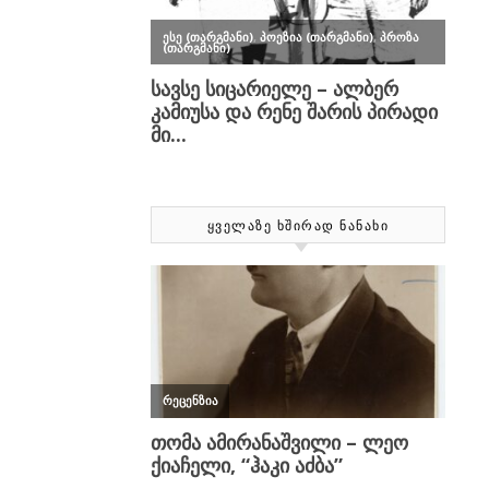
ᲧᲕᲔᲚᲐᲖᲔ ᲮᲨᲘᲠᲐᲓ ᲜᲐᲜᲐᲮᲘ