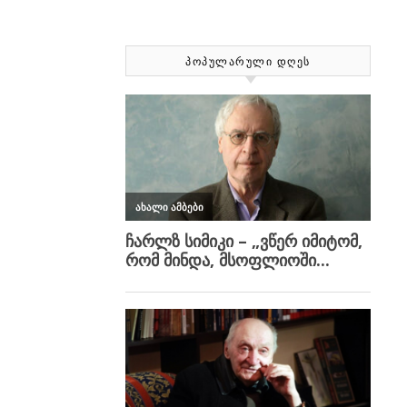
ᲞᲝᲞᲣᲚᲐᲠᲣᲚᲘ ᲓᲦᲔᲡ