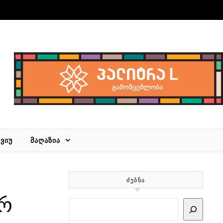
ᲕᲘᲣ
ᲛᲐᲦᲐᲖᲘᲐ
ᲫᲔᲑᲜᲐ
არ
Search