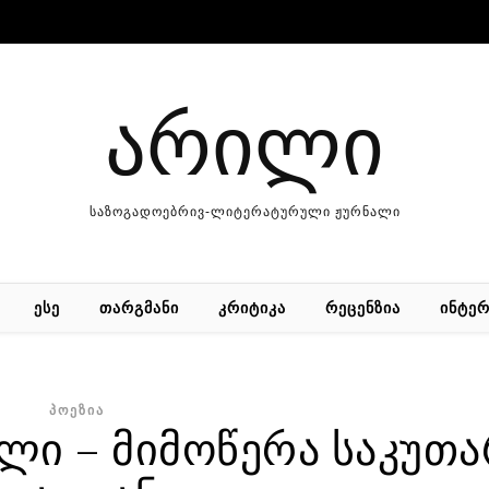
არილი
საზოგადოებრივ-ლიტერატურული ჟურნალი
ᲔᲡᲔ
ᲗᲐᲠᲒᲛᲐᲜᲘ
ᲙᲠᲘᲢᲘᲙᲐ
ᲠᲔᲪᲔᲜᲖᲘᲐ
ᲘᲜᲢᲔᲠ
ᲞᲝᲔᲖᲘᲐ
ლი – მიმოწერა საკუთ