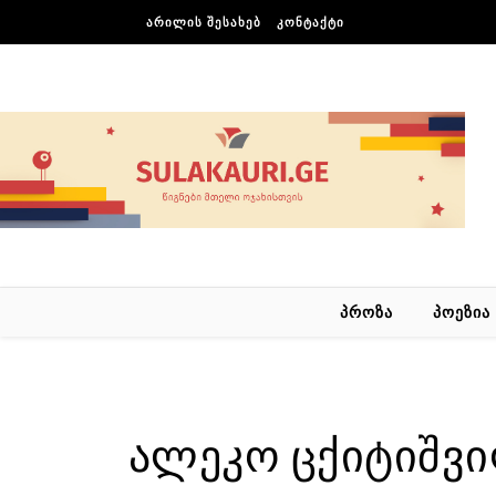
Skip to content
ᲐᲠᲘᲚᲘᲡ ᲨᲔᲡᲐᲮᲔᲑ
ᲙᲝᲜᲢᲐᲥᲢᲘ
ᲞᲠᲝᲖᲐ
ᲞᲝᲔᲖᲘᲐ
ალეკო ცქიტიშვი