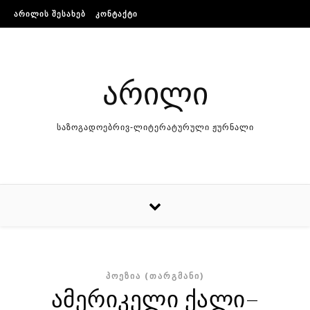
Skip to content
ᲐᲠᲘᲚᲘᲡ ᲨᲔᲡᲐᲮᲔᲑ
ᲙᲝᲜᲢᲐᲥᲢᲘ
არილი
საზოგადოებრივ-ლიტერატურული ჟურნალი
ᲞᲝᲔᲖᲘᲐ (ᲗᲐᲠᲒᲛᲐᲜᲘ)
ამერიკელი ქალი–