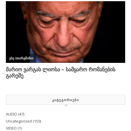
ᲙᲐᲢᲔᲒᲝᲠᲘᲔᲑᲘ
AUDIO
(47)
Uncategorized
(150)
VIDEO
(1)