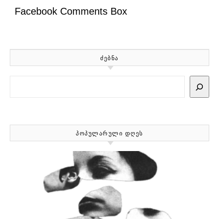
Facebook Comments Box
ᲫᲔᲑᲜᲐ
Search
ᲞᲝᲞᲣᲚᲐᲠᲣᲚᲘ ᲓᲦᲔᲡ