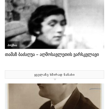
ᲧᲕᲔᲚᲐᲖᲔ ᲮᲨᲘᲠᲐᲓ ᲜᲐᲜᲐᲮᲘ