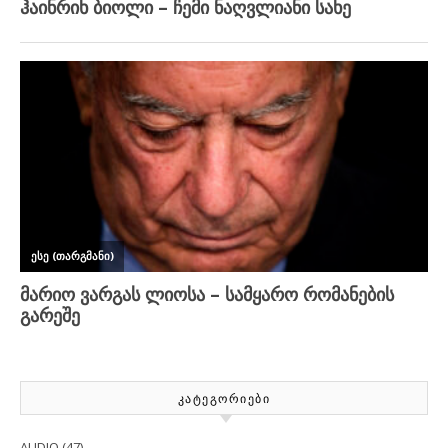
ᲙᲐᲢᲔᲒᲝᲠᲘᲔᲑᲘ
AUDIO
(47)