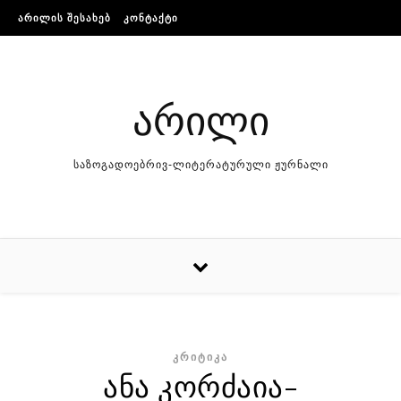
Skip to content
ᲐᲠᲘᲚᲘᲡ ᲨᲔᲡᲐᲮᲔᲑ
ᲙᲝᲜᲢᲐᲥᲢᲘ
არილი
საზოგადოებრივ-ლიტერატურული ჟურნალი
ᲙᲠᲘᲢᲘᲙᲐ
ანა კორძაია-