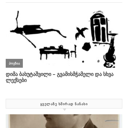
ᲧᲕᲔᲚᲐᲖᲔ ᲮᲨᲘᲠᲐᲓ ᲜᲐᲜᲐᲮᲘ