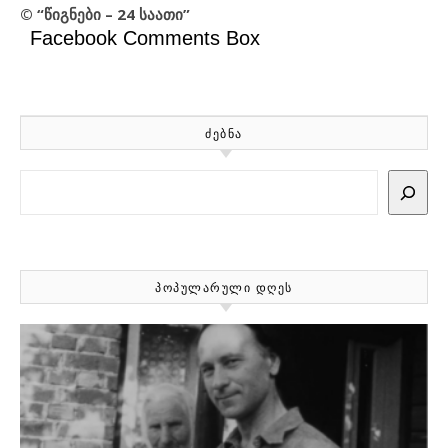
© “წიგნები – 24 საათი”
Facebook Comments Box
ᲫᲔᲑᲜᲐ
Search
ᲞᲝᲞᲣᲚᲐᲠᲣᲚᲘ ᲓᲦᲔᲡ