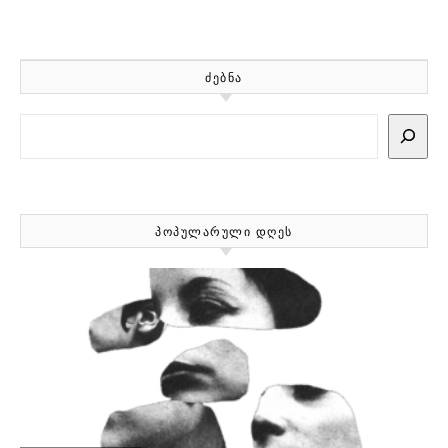
ᲫᲔᲑᲜᲐ
Search
ᲞᲝᲞᲣᲚᲐᲠᲣᲚᲘ ᲓᲦᲔᲡ