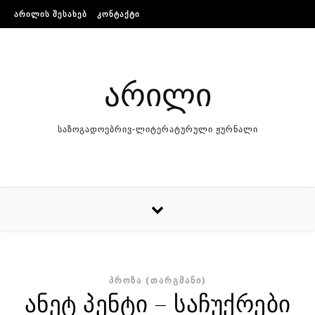
Skip to content
ᲐᲠᲘᲚᲘᲡ ᲨᲔᲡᲐᲮᲔᲑ
ᲙᲝᲜᲢᲐᲥᲢᲘ
არილი
საზოგადოებრივ-ლიტერატურული ჟურნალი
ᲞᲠᲝᲖᲐ (ᲗᲐᲠᲒᲛᲐᲜᲘ)
ანეტ პენტი – საჩუქრები