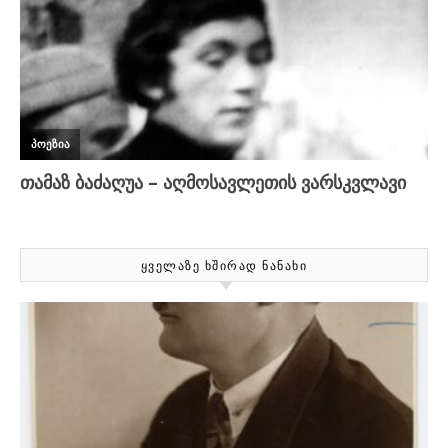
ᲧᲕᲔᲚᲐᲖᲔ ᲮᲨᲘᲠᲐᲓ ᲜᲐᲜᲐᲮᲘ