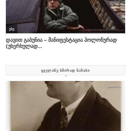
ᲧᲕᲔᲚᲐᲖᲔ ᲮᲨᲘᲠᲐᲓ ᲜᲐᲜᲐᲮᲘ