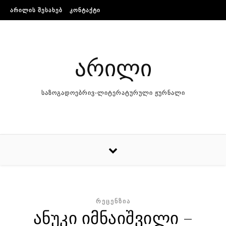
Skip to content
ᲐᲠᲘᲚᲘᲡ ᲨᲔᲡᲐᲮᲔᲑ
ᲙᲝᲜᲢᲐᲥᲢᲘ
არილი
საზოგადოებრივ-ლიტერატურული ჟურნალი
ᲠᲔᲪᲔᲜᲖᲘᲐ
ანუკი იმნაიშვილი –