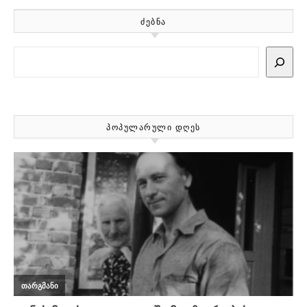
ᲫᲔᲑᲜᲐ
Search
ᲞᲝᲞᲣᲚᲐᲠᲣᲚᲘ ᲓᲦᲔᲡ