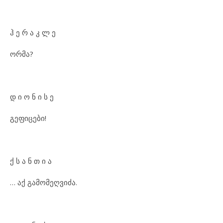
ჰ ე რ ა კ ლ ე
ორმა?
დ ი ო ნ ი ს ე
გეფიცები!
ქ ს ა ნ თ ი ა
… აქ გამომეღვიძა.