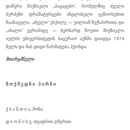
დაწერა მიუზიკლი „ბაყაყები“, რომელშიც ძველი
ბერძენი დრამატურგები ინგლისელი გენიოსებით
ჩაანაცვლა, „ძველი“ ესქილე — უილიამ შექსპირითა და
„ახალი“ ევრიპიდე — ბერნარდ შოუთი. მიუზიკლი
იელის უნივერსიტეტის საცურაო აუზში დაიდგა 1974
წელს და მას დიდი წარმატება ჰქონდა.
მთარგმნელი
მ ო ქ მ ე დ ნ ი პ ი რ ნ ი
ქ ს ა ნ თ ი ა, მონა
დ ი ო ნ ი ს ე, თეატრის ღმერთი