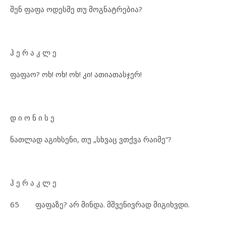
შენ ფაფა ოდესმე თუ მოგნატრებია?
ჰ ე რ ა კ ლ ე
ფაფაო? ოხ! ოხ! ოხ! კი! ათიათასჯერ!
დ ი ო ნ ი ს ე
ნათლად აგიხსენი, თუ „სხვაც ვთქვა რაიმე“?
ჰ ე რ ა კ ლ ე
65 ფაფაზე? არ მინდა. მშვენივრად მიგიხვდი.