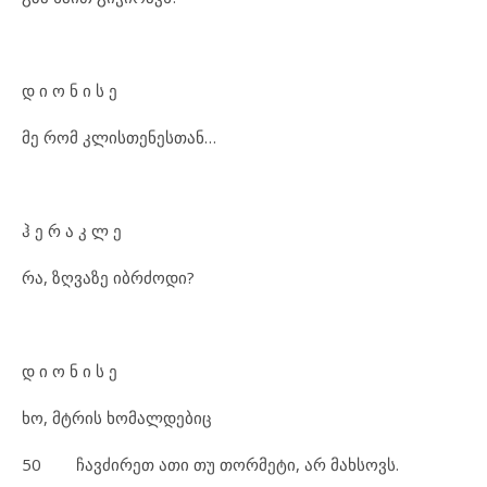
დ ი ო ნ ი ს ე
მე რომ კლისთენესთან…
ჰ ე რ ა კ ლ ე
რა, ზღვაზე იბრძოდი?
დ ი ო ნ ი ს ე
ხო, მტრის ხომალდებიც
50 ჩავძირეთ ათი თუ თორმეტი, არ მახსოვს.