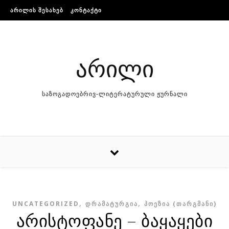
Skip to content
ᲐᲠᲘᲚᲘᲡ ᲨᲔᲡᲐᲮᲔᲑ
ᲙᲝᲜᲢᲐᲥᲢᲘ
არილი
საზოგადოებრივ-ლიტერატურული ჟურნალი
,
,
UNCATEGORIZED
ᲓᲠᲐᲛᲐᲢᲣᲠᲒᲘᲐ
ᲞᲝᲔᲖᲘᲐ (ᲗᲐᲠᲒᲛᲐᲜᲘ)
არისტოფანე – ბაყაყები