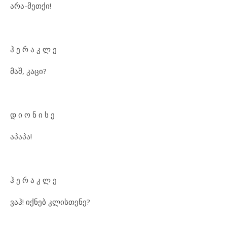
არა-მეთქი!
ჰ ე რ ა კ ლ ე
მაშ, კაცი?
დ ი ო ნ ი ს ე
აპაპა!
ჰ ე რ ა კ ლ ე
ვაჰ! იქნებ კლისთენე?