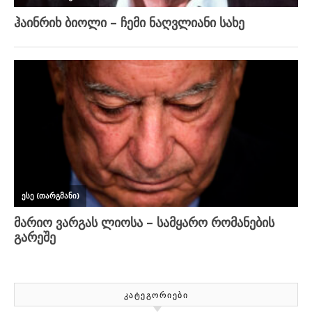
ᲙᲐᲢᲔᲒᲝᲠᲘᲔᲑᲘ