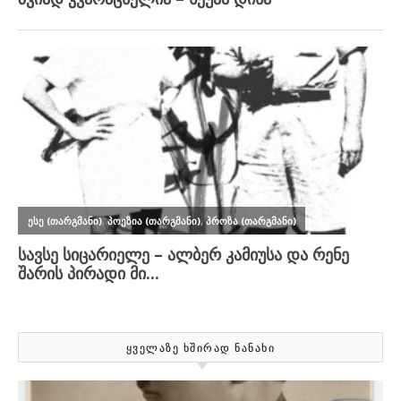
ᲧᲕᲔᲚᲐᲖᲔ ᲮᲨᲘᲠᲐᲓ ᲜᲐᲜᲐᲮᲘ