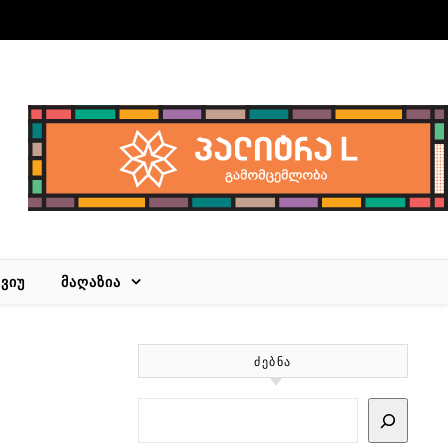
ᲕᲘᲣ
ᲛᲐᲦᲐᲖᲘᲐ
ᲫᲔᲑᲜᲐ
Search