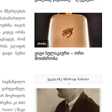
ალი მწერლების
ი სასამართლო
ეხსნა. თავის
ს კიდევ ორმა
აცხადეს, რომ
ორის. ელიფის
 დაფი, ნენსი
ᲧᲕᲔᲚᲐᲖᲔ ᲮᲨᲘᲠᲐᲓ ᲜᲐᲜᲐᲮᲘ
 საყმაწვილო
ი ვირტუოზულ,
 არ მოერიდოს
რემია კი 880
Foxes” (“შავი