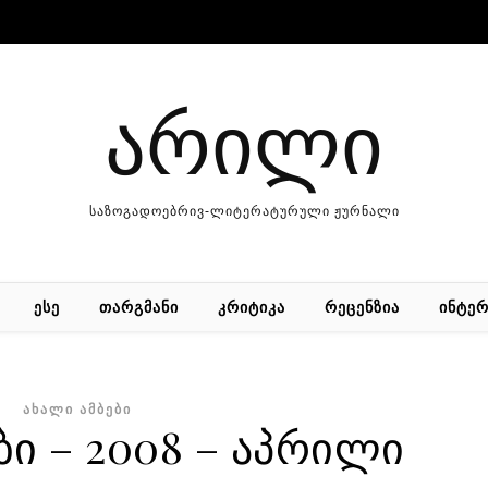
არილი
საზოგადოებრივ-ლიტერატურული ჟურნალი
ᲔᲡᲔ
ᲗᲐᲠᲒᲛᲐᲜᲘ
ᲙᲠᲘᲢᲘᲙᲐ
ᲠᲔᲪᲔᲜᲖᲘᲐ
ᲘᲜᲢᲔᲠ
ᲐᲮᲐᲚᲘ ᲐᲛᲑᲔᲑᲘ
ბი – 2008 – აპრილი