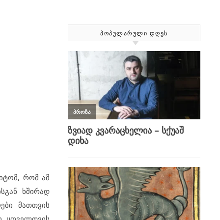
ᲞᲝᲞᲣᲚᲐᲠᲣᲚᲘ ᲓᲦᲔᲡ
იტომ, რომ ამ
ისგან ხშირად
ები მათთვის
ში ყოველთვის