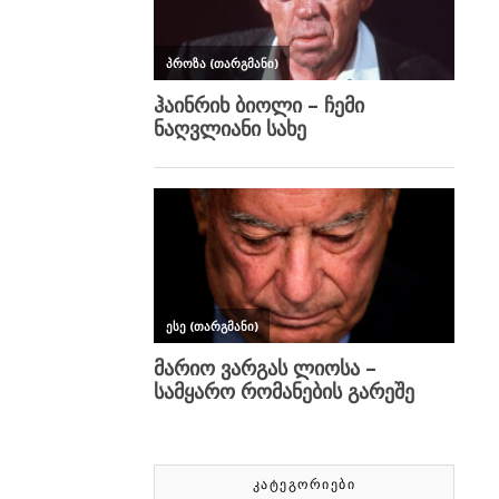
ᲙᲐᲢᲔᲒᲝᲠᲘᲔᲑᲘ