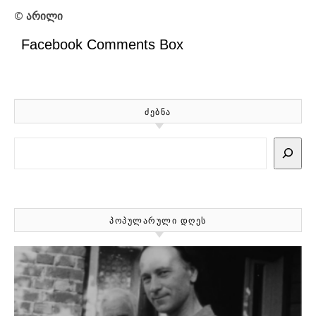
©
არილი
Facebook Comments Box
ᲫᲔᲑᲜᲐ
Search
ᲞᲝᲞᲣᲚᲐᲠᲣᲚᲘ ᲓᲦᲔᲡ