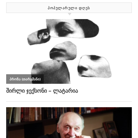
ᲞᲝᲞᲣᲚᲐᲠᲣᲚᲘ ᲓᲦᲔᲡ