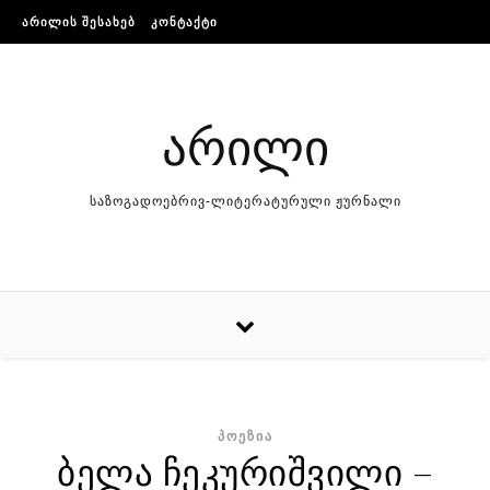
Skip to content
ᲐᲠᲘᲚᲘᲡ ᲨᲔᲡᲐᲮᲔᲑ
ᲙᲝᲜᲢᲐᲥᲢᲘ
არილი
საზოგადოებრივ-ლიტერატურული ჟურნალი
ᲞᲝᲔᲖᲘᲐ
ბელა ჩეკურიშვილი –