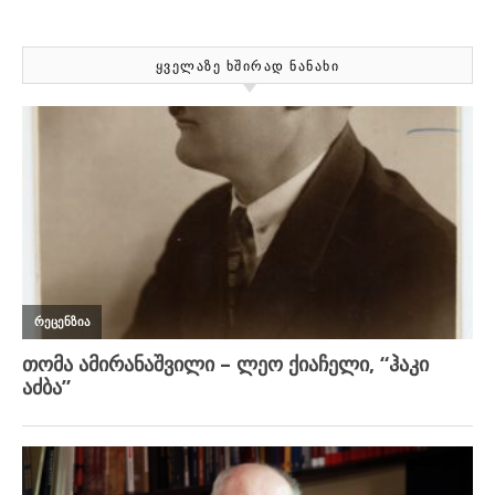
ᲧᲕᲔᲚᲐᲖᲔ ᲮᲨᲘᲠᲐᲓ ᲜᲐᲜᲐᲮᲘ