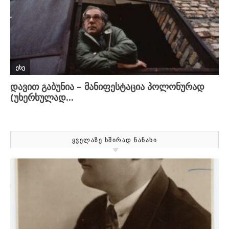
ᲧᲕᲔᲚᲐᲖᲔ ᲮᲨᲘᲠᲐᲓ ᲜᲐᲜᲐᲮᲘ