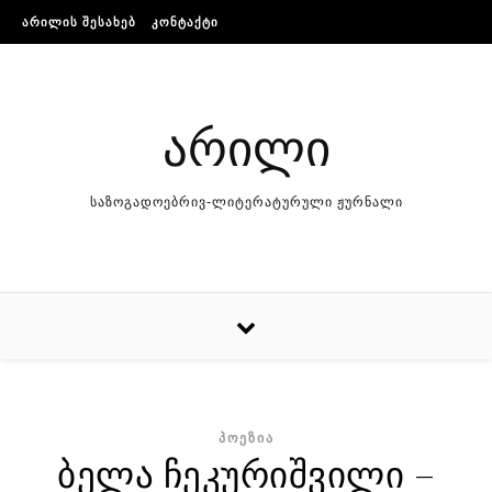
Skip to content
ᲐᲠᲘᲚᲘᲡ ᲨᲔᲡᲐᲮᲔᲑ
ᲙᲝᲜᲢᲐᲥᲢᲘ
არილი
საზოგადოებრივ-ლიტერატურული ჟურნალი
ᲞᲝᲔᲖᲘᲐ
ბელა ჩეკურიშვილი –