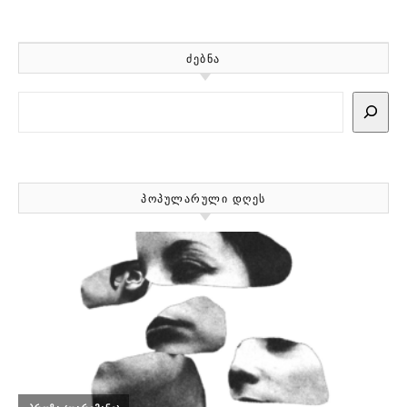
ᲫᲔᲑᲜᲐ
Search
ᲞᲝᲞᲣᲚᲐᲠᲣᲚᲘ ᲓᲦᲔᲡ