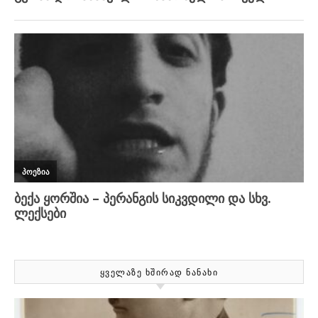
ᲧᲕᲔᲚᲐᲖᲔ ᲮᲨᲘᲠᲐᲓ ᲜᲐᲜᲐᲮᲘ