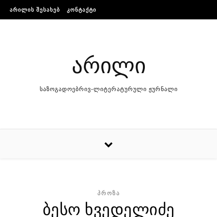
Skip to content
ᲐᲠᲘᲚᲘᲡ ᲨᲔᲡᲐᲮᲔᲑ
ᲙᲝᲜᲢᲐᲥᲢᲘ
არილი
საზოგადოებრივ-ლიტერატურული ჟურნალი
ᲞᲠᲝᲖᲐ
ბესო ხვედელიძე