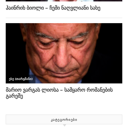
ᲙᲐᲢᲔᲒᲝᲠᲘᲔᲑᲘ