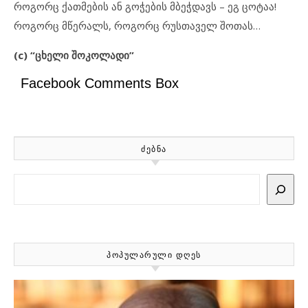
როგორც ქათმების ან გოჭების მბეჭდავს – ეგ ცოტაა!
როგორც მწერალს, როგორც რუსთაველ შოთას…
(c) “ცხელი შოკოლადი”
Facebook Comments Box
ᲫᲔᲑᲜᲐ
Search
ᲞᲝᲞᲣᲚᲐᲠᲣᲚᲘ ᲓᲦᲔᲡ