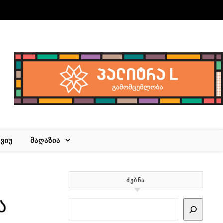
ᲕᲘᲣ
ᲛᲐᲦᲐᲖᲘᲐ
ᲫᲔᲑᲜᲐ
ა
Search