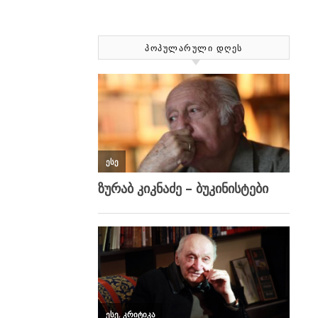
ᲞᲝᲞᲣᲚᲐᲠᲣᲚᲘ ᲓᲦᲔᲡ