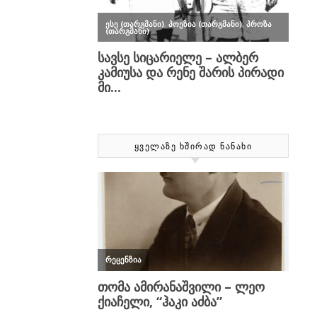
ᲧᲕᲔᲚᲐᲖᲔ ᲮᲨᲘᲠᲐᲓ ᲜᲐᲜᲐᲮᲘ