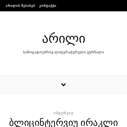
Skip to content
ᲐᲠᲘᲚᲘᲡ ᲨᲔᲡᲐᲮᲔᲑ
ᲙᲝᲜᲢᲐᲥᲢᲘ
არილი
საზოგადოებრივ-ლიტერატურული ჟურნალი
ᲘᲜᲢᲔᲠᲕᲘᲣ
ბლიცინტერვიუ ირაკლი