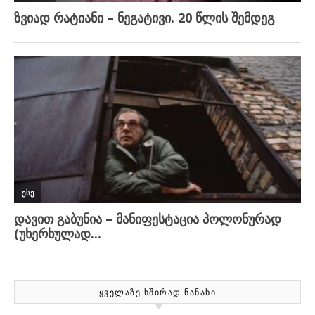
ᲧᲕᲔᲚᲐᲖᲔ ᲮᲨᲘᲠᲐᲓ ᲜᲐᲜᲐᲮᲘ