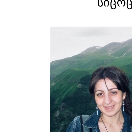
სიცოც