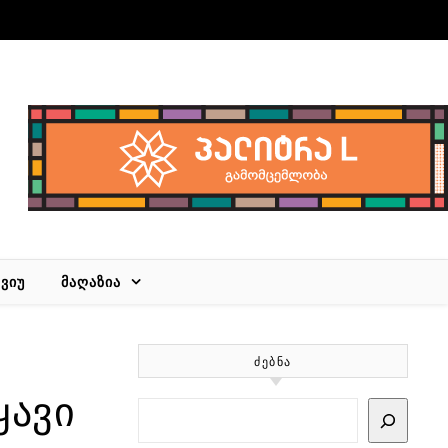
ᲕᲘᲣ
ᲛᲐᲦᲐᲖᲘᲐ
ᲫᲔᲑᲜᲐ
ყავი
Search