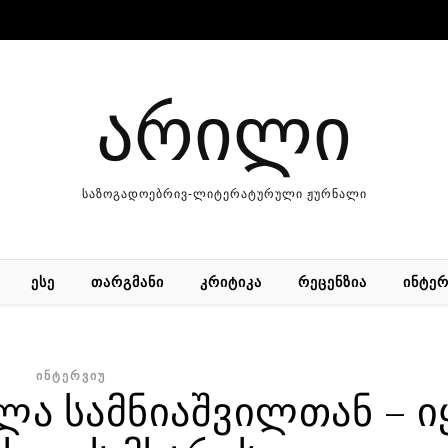
არილი
საზოგადოებრივ-ლიტერატურული ჟურნალი
ᲔᲡᲔ
ᲗᲐᲠᲒᲛᲐᲜᲘ
ᲙᲠᲘᲢᲘᲙᲐ
ᲠᲔᲪᲔᲜᲖᲘᲐ
ᲘᲜᲢᲔᲠ
ᲘᲜᲢᲔᲠᲕᲘᲣ
ა სამნიაშვილთან – ი