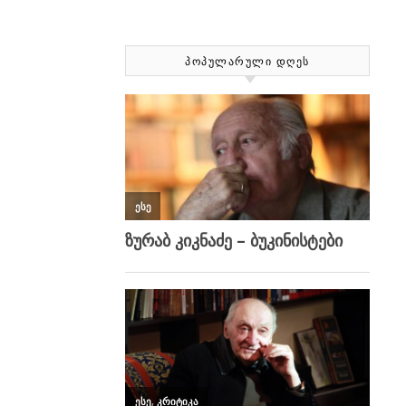
ᲞᲝᲞᲣᲚᲐᲠᲣᲚᲘ ᲓᲦᲔᲡ