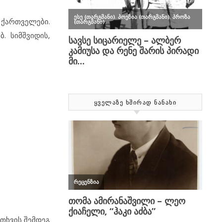
 ქართველები.
. სიმშვიდის,
ᲧᲕᲔᲚᲐᲖᲔ ᲮᲨᲘᲠᲐᲓ ᲜᲐᲜᲐᲮᲘ
ითხვის შემდეგ