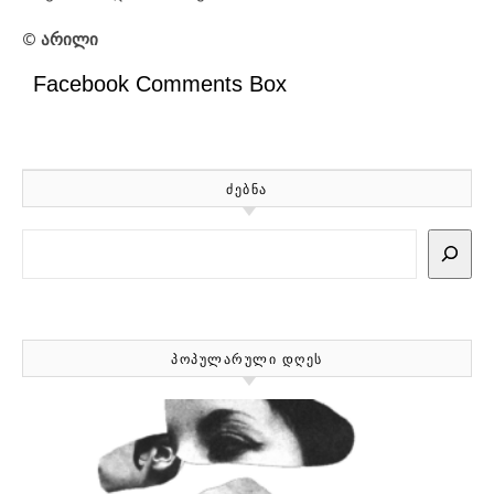
© არილი
Facebook Comments Box
ᲫᲔᲑᲜᲐ
Search
ᲞᲝᲞᲣᲚᲐᲠᲣᲚᲘ ᲓᲦᲔᲡ