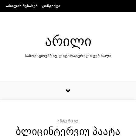
Skip to content
ᲐᲠᲘᲚᲘᲡ ᲨᲔᲡᲐᲮᲔᲑ
ᲙᲝᲜᲢᲐᲥᲢᲘ
არილი
საზოგადოებრივ-ლიტერატურული ჟურნალი
ᲘᲜᲢᲔᲠᲕᲘᲣ
ბლიცინტერვიუ პაატა