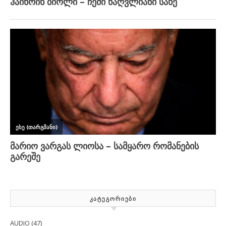
ᲙᲐᲢᲔᲒᲝᲠᲘᲔᲑᲘ
AUDIO
(47)