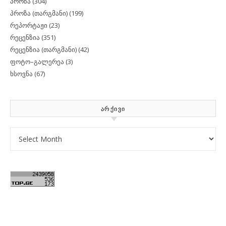
პროზა
(304)
პროზა (თარგმანი)
(199)
რეპორტაჟი
(23)
რეცენზია
(351)
რეცენზია (თარგმანი)
(42)
ფოტო–გალერეა
(3)
ხსოვნა
(67)
ᲐᲠᲥᲘᲕᲘ
Archives