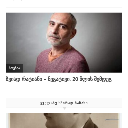
ᲧᲕᲔᲚᲐᲖᲔ ᲮᲨᲘᲠᲐᲓ ᲜᲐᲜᲐᲮᲘ