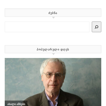
ᲫᲔᲑᲜᲐ
Search
ᲞᲝᲞᲣᲚᲐᲠᲣᲚᲘ ᲓᲦᲔᲡ