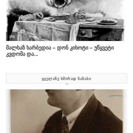
ᲧᲕᲔᲚᲐᲖᲔ ᲮᲨᲘᲠᲐᲓ ᲜᲐᲜᲐᲮᲘ