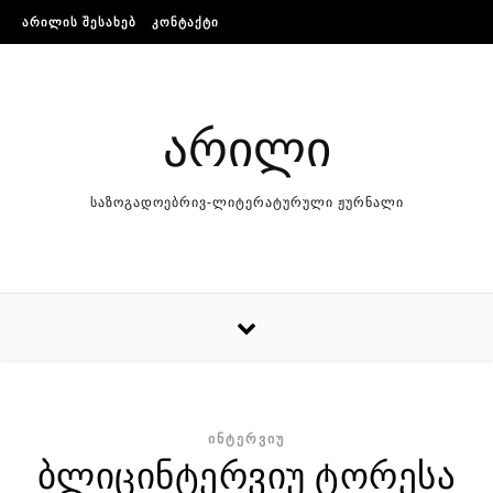
Skip to content
ᲐᲠᲘᲚᲘᲡ ᲨᲔᲡᲐᲮᲔᲑ
ᲙᲝᲜᲢᲐᲥᲢᲘ
არილი
საზოგადოებრივ-ლიტერატურული ჟურნალი
ᲘᲜᲢᲔᲠᲕᲘᲣ
ბლიცინტერვიუ ტორესა