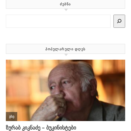
ᲫᲔᲑᲜᲐ
Search
ᲞᲝᲞᲣᲚᲐᲠᲣᲚᲘ ᲓᲦᲔᲡ