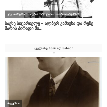
ᲧᲕᲔᲚᲐᲖᲔ ᲮᲨᲘᲠᲐᲓ ᲜᲐᲜᲐᲮᲘ