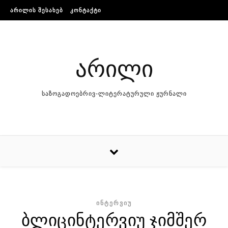
Skip to content
ᲐᲠᲘᲚᲘᲡ ᲨᲔᲡᲐᲮᲔᲑ
ᲙᲝᲜᲢᲐᲥᲢᲘ
არილი
საზოგადოებრივ-ლიტერატურული ჟურნალი
ᲘᲜᲢᲔᲠᲕᲘᲣ
ბლიცინტერვიუ ჯიმშერ