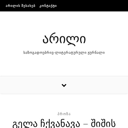
Skip to content
ᲐᲠᲘᲚᲘᲡ ᲨᲔᲡᲐᲮᲔᲑ
ᲙᲝᲜᲢᲐᲥᲢᲘ
არილი
საზოგადოებრივ-ლიტერატურული ჟურნალი
ᲞᲠᲝᲖᲐ
გელა ჩქვანავა – შიშის