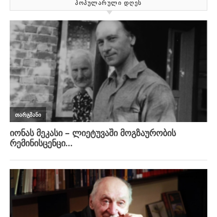
ᲞᲝᲞᲣᲚᲐᲠᲣᲚᲘ ᲓᲦᲔᲡ