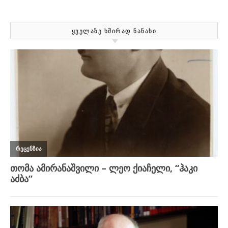
ᲧᲕᲔᲚᲐᲖᲔ ᲮᲨᲘᲠᲐᲓ ᲜᲐᲜᲐᲮᲘ