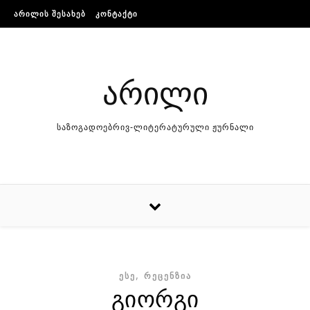
Skip to content
ᲐᲠᲘᲚᲘᲡ ᲨᲔᲡᲐᲮᲔᲑ
ᲙᲝᲜᲢᲐᲥᲢᲘ
არილი
საზოგადოებრივ-ლიტერატურული ჟურნალი
,
ᲔᲡᲔ
ᲠᲔᲪᲔᲜᲖᲘᲐ
გიორგი