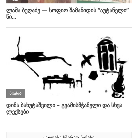
ᲧᲕᲔᲚᲐᲖᲔ ᲮᲨᲘᲠᲐᲓ ᲜᲐᲜᲐᲮᲘ