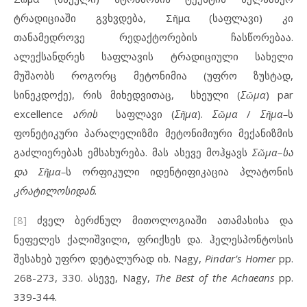
ტრადიციაში გვხვდება, Σῆμα (საფლავი) კი
თანამედროვე რედაქტორების ჩასწორებაა.
ალექსანდრეს საფლავის ტრადიციული სახელი
მუშაობს როგორც მეტონიმია (უფრო ზუსტად,
სინეკდოქე), რის მიხედვითაც, სხეული (
Σ
ῶ
μα
) par
excellence
არის
საფლავი (
Σ
ῆ
μα
).
Σ
ῶ
μα
/
Σ
ῆ
μα
–
ს
ფონეტიკური პარალელიზმი მეტონიმიური მექანიზმის
გაძლიერებას ემსახურება. მას ასევე მოჰყავს
Σ
ῶ
μα
–
სა
და
Σ
ῆ
μα
–
ს ორფიკული იდენტიფიკაცია პლატონის
კრატილოსიდან
.
[8]
ძველ ბერძნულ მითოლოგიაში ათამასისა და
ნეფელეს ქალიშვილი, ფრიქსეს და. ჰელესპონტოსის
შესახებ უფრო დეტალურად იხ. Nagy,
Pindar’s Homer
pp.
268-273, 330. ასევე, Nagy,
The Best of the Achaeans
pp.
339-344.