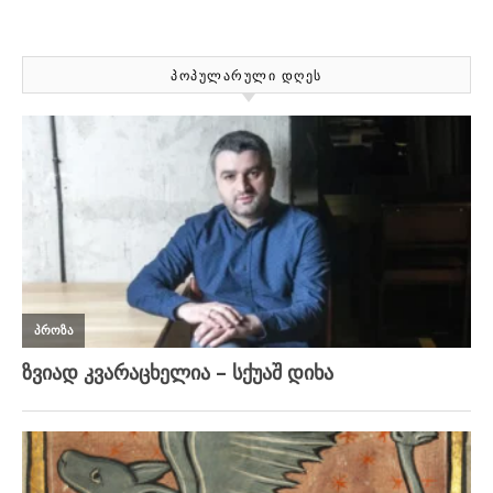
ᲞᲝᲞᲣᲚᲐᲠᲣᲚᲘ ᲓᲦᲔᲡ