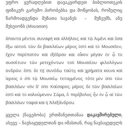
უფრო ყურადღებით დავაკვირდეთ ბიბლიოთეკის
ფიზიკურ გარემო პირობებსა და მოწყობას, რომელიც
წარმოადგენდა მუზათა სავანეს – მუზეუმს, ანუ
მუსეიონს (
Mouseion
).
ἃπαντα μέντοι συναφῆ καὶ ἀλλήλοις καὶ τῷ λιμένι καὶ ὅσα
ἔξω αὐτοῦ. τῶν δὲ βασιλείων μέρος ἐστὶ καὶ τὸ Μουσεῖον,
ἔχον περίπατον καὶ ἐξέδραν καὶ οἶκον μέγαν ἐν ᾧ τὸ
συσσίτιον τῶν μετεχόντων τοῦ Μουσείου φιλολόγων
ἀνδρῶν. ἔστι δὲ τῇ συνόδῳ ταύτῃ καὶ χρήματα κοινὰ καὶ
ἱερεὺς ὁ ἐπὶ τῷ Μουσείῳ τεταγμένος τότε μὲν ὑπὸ τῶν
βασιλέων νῦν δ’ ὑπὸ Καίσαρος. μέρος δὲ τῶν βασιλείων
ἐστὶ καὶ τὸ καλούμενον Σῶμα, ὃ περίβολος ἦν ἐν ᾧ αἱ τῶν
βασιλέων ταφαὶ καὶ ἡ Ἀλεξάνδρου.
ყველა [ნაგებობა] ერთმანეთთანაა
დაკავშირებული
,
ასევე – ნავსაყუდელთან და იმასთან, რაც ნავსაყუდელს