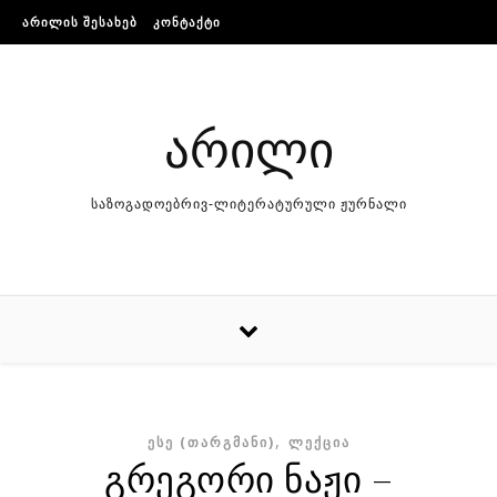
Skip to content
ᲐᲠᲘᲚᲘᲡ ᲨᲔᲡᲐᲮᲔᲑ
ᲙᲝᲜᲢᲐᲥᲢᲘ
არილი
საზოგადოებრივ-ლიტერატურული ჟურნალი
,
ᲔᲡᲔ (ᲗᲐᲠᲒᲛᲐᲜᲘ)
ᲚᲔᲥᲪᲘᲐ
გრეგორი ნაჟი –