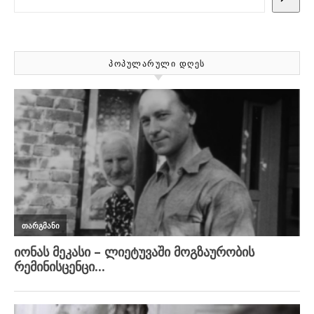
ᲞᲝᲞᲣᲚᲐᲠᲣᲚᲘ ᲓᲦᲔᲡ