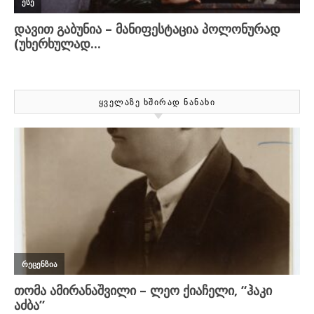
ᲧᲕᲔᲚᲐᲖᲔ ᲮᲨᲘᲠᲐᲓ ᲜᲐᲜᲐᲮᲘ