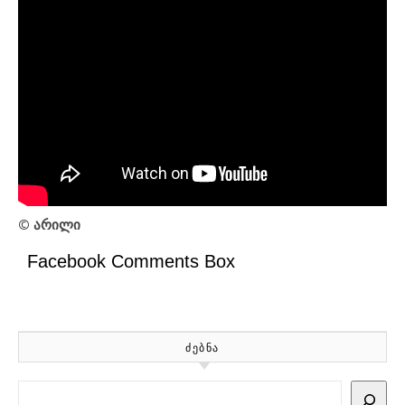
© არილი
Facebook Comments Box
ᲫᲔᲑᲜᲐ
Search