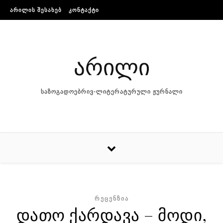
Skip to content
ᲐᲠᲘᲚᲘᲡ ᲨᲔᲡᲐᲮᲔᲑ
ᲙᲝᲜᲢᲐᲥᲢᲘ
არილი
საზოგადოებრივ-ლიტერატურული ჟურნალი
ᲠᲔᲪᲔᲜᲖᲘᲐ
დათო ქარდავა – მოდი,