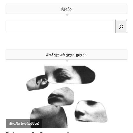
ᲫᲔᲑᲜᲐ
Search
ᲞᲝᲞᲣᲚᲐᲠᲣᲚᲘ ᲓᲦᲔᲡ