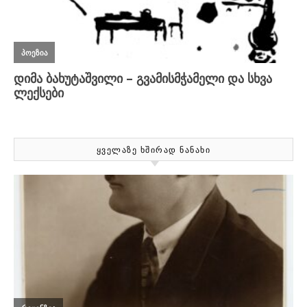
ᲧᲕᲔᲚᲐᲖᲔ ᲮᲨᲘᲠᲐᲓ ᲜᲐᲜᲐᲮᲘ