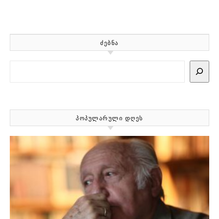
ᲫᲔᲑᲜᲐ
Search
ᲞᲝᲞᲣᲚᲐᲠᲣᲚᲘ ᲓᲦᲔᲡ