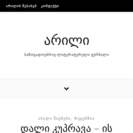
Skip to content
ᲐᲠᲘᲚᲘᲡ ᲨᲔᲡᲐᲮᲔᲑ
ᲙᲝᲜᲢᲐᲥᲢᲘ
არილი
საზოგადოებრივ-ლიტერატურული ჟურნალი
,
ᲐᲮᲐᲚᲘ ᲬᲘᲒᲜᲔᲑᲘ
ᲠᲔᲪᲔᲜᲖᲘᲐ
დალი კუპრავა – ის