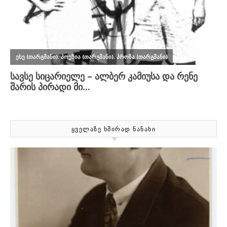
ᲧᲕᲔᲚᲐᲖᲔ ᲮᲨᲘᲠᲐᲓ ᲜᲐᲜᲐᲮᲘ