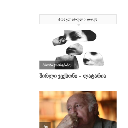
ᲞᲝᲞᲣᲚᲐᲠᲣᲚᲘ ᲓᲦᲔᲡ