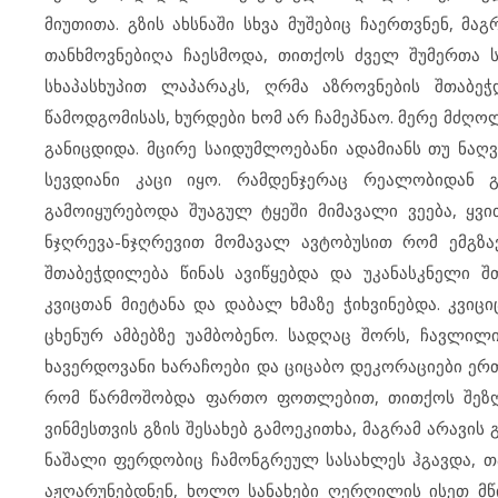
მიუთითა. გზის ახსნაში სხვა მუშებიც ჩაერთვნენ, მ
თანხმოვნებიღა ჩაესმოდა, თითქოს ძველ შუმერთა სხ
სხაპასხუპით ლაპარაკს, ღრმა აზროვნების შთაბეჭ
წამოდგომისას, ხურდები ხომ არ ჩამეპნაო. მერე მძღ
განიცდიდა. მცირე საიდუმლოებანი ადამიანს თუ ნაღ
სევდიანი კაცი იყო. რამდენჯერაც რეალობიდან გ
გამოიყურებოდა შუაგულ ტყეში მიმავალი ვეება, ყვ
ნჯღრევა-ნჯღრევით მომავალ ავტობუსით რომ ემგზა
შთაბეჭდილება წინას ავიწყებდა და უკანასკნელი შ
კვიცთან მიეტანა და დაბალ ხმაზე ჭიხვინებდა. კვი
ცხენურ ამბებზე უამბობენო. სადღაც შორს, ჩავლილ
ხავერდოვანი ხარაჩოები და ციცაბო დეკორაციები ერ
რომ წარმოშობდა ფართო ფოთლებით, თითქოს შეზღუდ
ვინმესთვის გზის შესახებ გამოეკითხა, მაგრამ არავი
ნაშალი ფერდობიც ჩამონგრეულ სასახლეს ჰგავდა, თა
აჟღარუნებდნენ, ხოლო სანახები ღერღილის ისეთ მწ