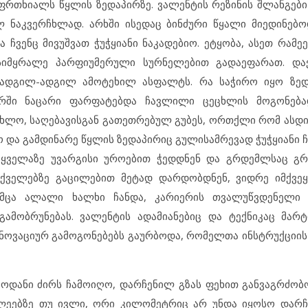
 ფრთხიალს წყლის ზედაპირზე. ვალენტის რეზინის შლანგებ
ნაკვერჩხლად. არხში ისედაც ბინძური წყალი მიედინებოდ
ჩვენც მივუშვათ ჭუჭყიანი ნაკადებიო. ეტყობა, ასეთ რამე
, სიმყრალე პარფიუმერული სურნელებით გადაეფარათ. და
 ადგილ-ადგილ ამოტეხილ ასფალტს. რა საჭირო იყო ზედ
რში ნაცარი ფარფატებდა ჩავლილი ცეცხლის მოგონება
ლო, საღებავისგან გათეთრებულ გუბეს, ორთქლი რომ ასდ
და გამდინარე წყლის ზედაპირიც გულისამრევად ჭუჭყიანი ჩა
ნი ყველაზე უვარგისი უროებით ჭედდნენ და გრდემლსაც 
არქველებზე გაცილებით მეტად დარდობდნენ, ვიდრე იმქვე
მცა ალალი ხალხი ჩანდა, კარიერის თვალუწვდენელი კ
გამობრუნებას. ვალენტის ადამიანებიც და ტექნიკაც მარტ
ინოვაციურ გამოგონებებს გაურბოდა, რომელთა ინსტრუქციის 
მოდანი ძირს ჩამოიღო, დარჩენილ გზას ფეხით განვაგრძობო.
კლეებზე თუ ივლი, ორი კილომეტრიც არ უნდა იყოსო დარჩ