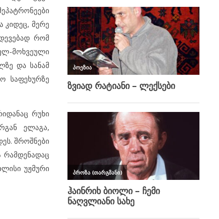
მეპატრონეები
ა კიდეც, მერე
ჭდევებად რომ
ეულ-მოხვეული
ლზე და სანამ
ლო საფეხურზე
რიდანაც რუხი
რგან ელაგა,
ეს. შროშნები
ა რამდენადაც
ხლისი უჟმური