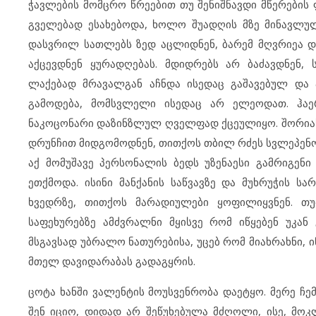
ჭავლების მომცრო წრეებით თუ შენიშნავდი მწერების
გველებად ესახებოდა, ხოლო შუადღის მზე მინავლულ 
დასვრილ სათლებს ზედ აცლიდნენ, ბარემ მღვრიეა და 
აქცევდნენ ყურადღებას. მდიდრებს არ ბაძავდნენ
ლაქებად მრავალგან აჩნდა ისედაც გაშავებულ და
გამოდება, მომსვლელი ისედაც არ ელეოდათ. ჰაე
ნაკოცონარი დაზინზლულ ღველფად ქცეულიყო. შორიახ
დრუნჩით მიდგომოდნენ, თითქოს თბილ რძეს სვლეპენო 
აქ მომუშავე პერსონალის ბედს უზენაესი გამრიგე
ეთქმოდა. ისინი მანქანის საწვავზე და მუხრუჭის ს
ხვედრზე, თითქოს მარადიულები ყოფილიყვნენ. თუ
საფეხურებზე ამძვრალნი მყისვე რომ იწყებენ უკან 
მსგავსად უბრალო ნათურებისა, უცებ რომ მიახრახნი, 
მთელ დავიდარაბას გადაგყრის.
ცოტა ხანში ვალენტის მოუსვენრობა დაეტყო. მერე ჩე
შენ იციო, დიდად არ შეწუხებულა მძღოლი, ისე, მო