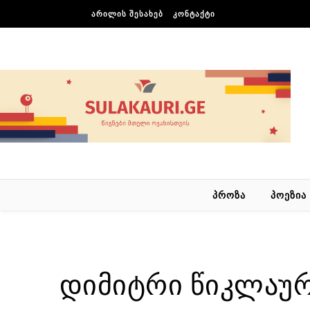
Skip to content
ᲐᲠᲘᲚᲘᲡ ᲨᲔᲡᲐᲮᲔᲑ
ᲙᲝᲜᲢᲐᲥᲢᲘ
ᲞᲠᲝᲖᲐ
ᲞᲝᲔᲖᲘᲐ
დიმიტრი წიკლაურ