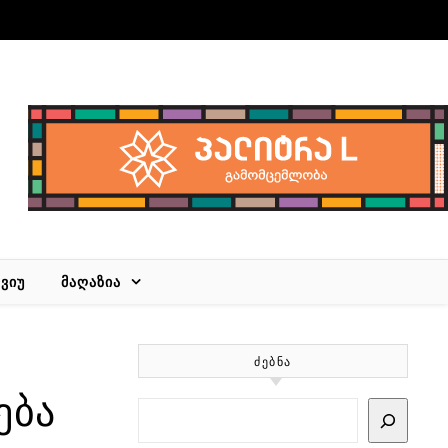
ᲕᲘᲣ
ᲛᲐᲦᲐᲖᲘᲐ
ᲫᲔᲑᲜᲐ
ება
Search