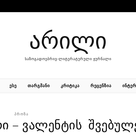
არილი
საზოგადოებრივ-ლიტერატურული ჟურნალი
ᲔᲡᲔ
ᲗᲐᲠᲒᲛᲐᲜᲘ
ᲙᲠᲘᲢᲘᲙᲐ
ᲠᲔᲪᲔᲜᲖᲘᲐ
ᲘᲜᲢᲔᲠ
ᲞᲠᲝᲖᲐ
ი – ვალენტის შვებულ