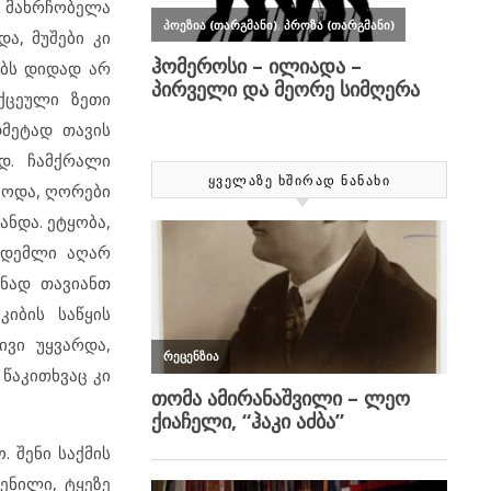
ი მახრჩობელა
ა, მუშები კი
ებს დიდად არ
ქცეული ზეთი
მეტად თავის
დ. ჩამქრალი
ᲧᲕᲔᲚᲐᲖᲔ ᲮᲨᲘᲠᲐᲓ ᲜᲐᲜᲐᲮᲘ
იოდა, ღორები
ნდა. ეტყობა,
გრდემლი აღარ
ყნად თავიანთ
იბის საწყის
ივი უყვარდა,
წაკითხვაც კი
 შენი საქმის
ენილი, ტყეზე