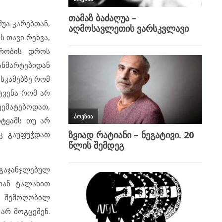
შუა კარებთან,
 თავი რეხვა,
ვრობის დროს
ანმარტებიდან
სკამებზე რომ
ტვენა რომ არ
შეემატებოდათ,
რტყამს თუ არ
აც გაუფუჭდათ
გაჯანჯლებულ
თან ტალახით
ბი შემოღობილ
არ მოგცემენ.