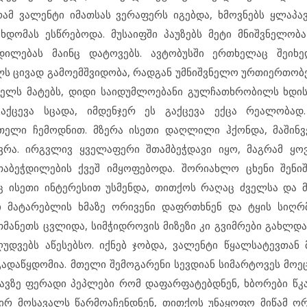
აგრამ ვალენტი იმათსას ვერაფერს იგებდა, ხმოვნებს ყლაპა
დომას ესწრებოდა. მუსაიფში პაუზებს მეტი მნიშვნელობა
დილებას მაინც დატოვებს. ავტობუსში ერთხელაც შეიხედ
ოლს ცივად გამოემშვიდობა, რადგან უმნიშვნელო ურთიერთობ
ველს მატებს, დიდი საიდუმლოებანი გულჩათხრობილს ხდის
აქცევა სცადა, იმდენჯერ ეს გაქცევა ექცა რეალობად
ითელი ჩემოდნით. მზერა ისეთი დაღლილი ჰქონდა, მაშინვ
ვრა. ირგვლივ ყველაფერი შთამბეჭდავი იყო, მაგრამ ყო
თაბეჭდილების ქვეშ იმყოფებოდა. შორიახლო ცხენი შენიშ
ციც ისეთი ინტერესით უსმენდა, თითქოს რაღაც ძველსა და 
ი მატარებლის ხმაზე ორივენი დაფრთხნენ და ტყის სიღრმ
თმანეთს ცვლიდა, სიმჭიდროვის მიზეზი კი გვიმრები გახლდ
ვებს აწესებსო. იქნებ ჯობდა, ვალენტი წყალსატევთან 
ს გადაწყდომია. მთელი შემოგარენი სევდიან სიმარტოვეს მო
ვზე ფერადი პეპლები რომ დაფარფატებდნენ, ხბორები წკა
ირ მოსავალს წარმოაჩენდნენ, თითქოს უნაყოფო მიწამ ო