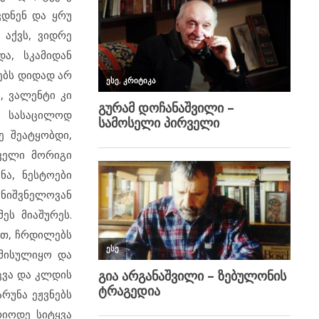
ვდნენ და ყრუ
 აქვს, ვიდრე
ა, სკამიდან
ებს დიდად არ
, ვალენტი კი
. სასაცილოდ
ე შეატყობდი,
ველი მორიგი
ნა, ნესტოები
მნიშვნელოვან
ეს მიაშურეს.
ათ, ჩრდილებს
მისულიყო და
ეცვა და კლდის
რუნა ეჟვნებს
რიოდე სიტყვა