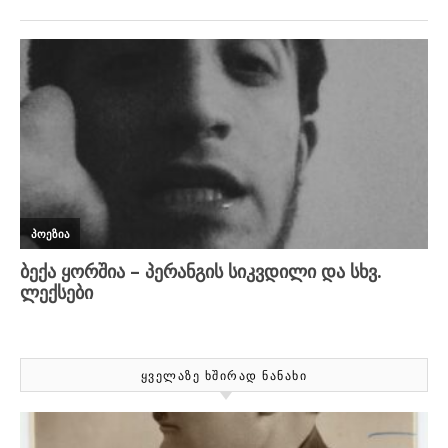
ᲧᲕᲔᲚᲐᲖᲔ ᲮᲨᲘᲠᲐᲓ ᲜᲐᲜᲐᲮᲘ