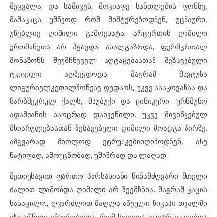
შეცვალა. და სამივეს, მოკიაფე სანთლების ფონზე,
მამაკაცს უმწეოდ რომ მიშტერებოდნენ, უცნაური,
უნებლიე ღიმილი გამოეხატა. არცერთის ღიმილი
ერთმანეთს არ ჰგავდა. ახალგაზრდა, ფერმკრთალ
მონაზონს შეუმჩნეველ აღტაცებასთან შეზავებული
ტკივილი აღბეჭდოდა. მაგრამ შავტუხა
ლიგურიელკეთილმოწესე დედაოს, უკვე ასაკოვანსა და
წარბშეკრულ ქალს, მსუბუქი და ცინიკური, ურწმუნო
ადამიანის საოცრად დახვეწილი, უკვე მივიწყებულ
მხიარულებასთან შეზავებული ღიმილი მოადგა პირზე.
ამგვარად მხოლოდ ეტრუსკებიიღიმოდნენ, ასე
ნატიფად, ამოუცნობად, უშიშრად და ლაღად.
მეთიუსავით ფართო პირსახიანი წინამძღვარი მთელი
ძალით ლამობდა ღიმილი არ შეემჩნია, მაგრამ კაცის
სასაცილო, ღვარძლით მაღლა აწეული ნიკაპი თვალში
ისე უშნოდ ეჩხირებოდა, რომ სიცილს ვეღარ იკავებდა