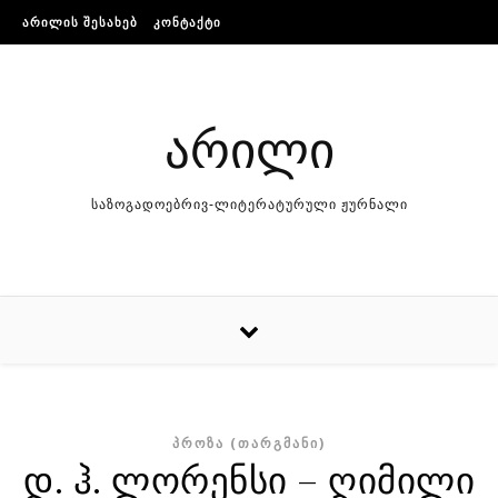
Skip to content
ᲐᲠᲘᲚᲘᲡ ᲨᲔᲡᲐᲮᲔᲑ
ᲙᲝᲜᲢᲐᲥᲢᲘ
არილი
საზოგადოებრივ-ლიტერატურული ჟურნალი
ᲞᲠᲝᲖᲐ (ᲗᲐᲠᲒᲛᲐᲜᲘ)
დ. ჰ. ლორენსი – ღიმილი