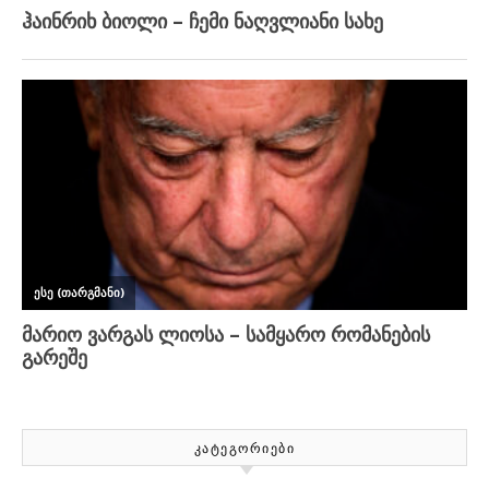
ᲙᲐᲢᲔᲒᲝᲠᲘᲔᲑᲘ