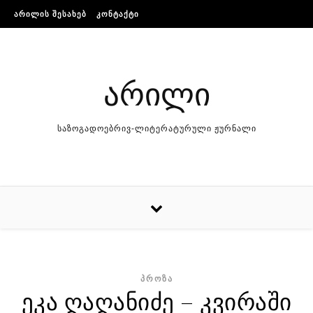
Skip to content
ᲐᲠᲘᲚᲘᲡ ᲨᲔᲡᲐᲮᲔᲑ
ᲙᲝᲜᲢᲐᲥᲢᲘ
არილი
საზოგადოებრივ-ლიტერატურული ჟურნალი
ᲞᲠᲝᲖᲐ
ეკა ღაღანიძე – კვირაში