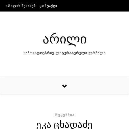
Skip to content
ᲐᲠᲘᲚᲘᲡ ᲨᲔᲡᲐᲮᲔᲑ
ᲙᲝᲜᲢᲐᲥᲢᲘ
არილი
საზოგადოებრივ-ლიტერატურული ჟურნალი
ᲠᲔᲪᲔᲜᲖᲘᲐ
ეკა ცხადაძე