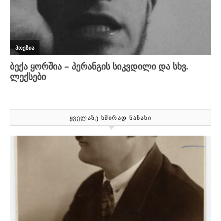
ᲧᲕᲔᲚᲐᲖᲔ ᲮᲨᲘᲠᲐᲓ ᲜᲐᲜᲐᲮᲘ