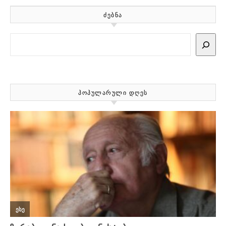
ᲫᲔᲑᲜᲐ
Search
ᲞᲝᲞᲣᲚᲐᲠᲣᲚᲘ ᲓᲦᲔᲡ