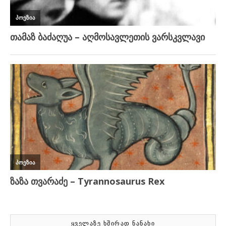
ᲧᲕᲔᲚᲐᲖᲔ ᲮᲨᲘᲠᲐᲓ ᲜᲐᲜᲐᲮᲘ