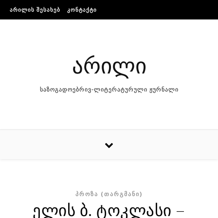
Skip to content
ᲐᲠᲘᲚᲘᲡ ᲨᲔᲡᲐᲮᲔᲑ
ᲙᲝᲜᲢᲐᲥᲢᲘ
არილი
საზოგადოებრივ-ლიტერატურული ჟურნალი
ᲞᲠᲝᲖᲐ (ᲗᲐᲠᲒᲛᲐᲜᲘ)
ელის ბ. ტოკლასი –