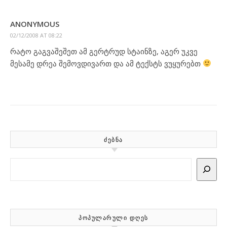
ANONYMOUS
02/12/2008 AT 08:22
რატო გაგვაშეშეთ ამ გერტრუდ სტაინზე, აგერ უკვე
მესამე დრეა შემოვდივართ და ამ ტექსტს ვუყურებთ
ᲫᲔᲑᲜᲐ
Search
ᲞᲝᲞᲣᲚᲐᲠᲣᲚᲘ ᲓᲦᲔᲡ