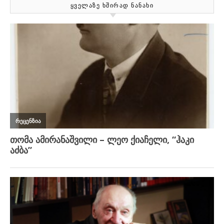
ᲧᲕᲔᲚᲐᲖᲔ ᲮᲨᲘᲠᲐᲓ ᲜᲐᲜᲐᲮᲘ