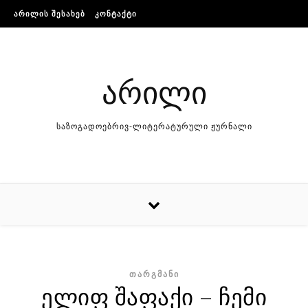
Skip to content
ᲐᲠᲘᲚᲘᲡ ᲨᲔᲡᲐᲮᲔᲑ
ᲙᲝᲜᲢᲐᲥᲢᲘ
არილი
საზოგადოებრივ-ლიტერატურული ჟურნალი
ᲗᲐᲠᲒᲛᲐᲜᲘ
ელიფ შაფაქი – ჩემი