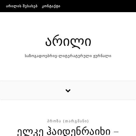
Skip to content
ᲐᲠᲘᲚᲘᲡ ᲨᲔᲡᲐᲮᲔᲑ
ᲙᲝᲜᲢᲐᲥᲢᲘ
არილი
საზოგადოებრივ-ლიტერატურული ჟურნალი
ᲞᲠᲝᲖᲐ (ᲗᲐᲠᲒᲛᲐᲜᲘ)
ელკე ჰაიდენრაიხი –