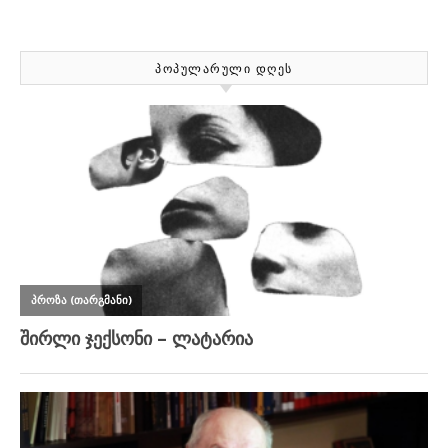
ᲞᲝᲞᲣᲚᲐᲠᲣᲚᲘ ᲓᲦᲔᲡ