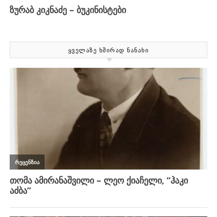
ᲧᲕᲔᲚᲐᲖᲔ ᲮᲨᲘᲠᲐᲓ ᲜᲐᲜᲐᲮᲘ