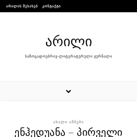
Skip to content
ᲐᲠᲘᲚᲘᲡ ᲨᲔᲡᲐᲮᲔᲑ
ᲙᲝᲜᲢᲐᲥᲢᲘ
არილი
საზოგადოებრივ-ლიტერატურული ჟურნალი
ᲐᲮᲐᲚᲘ ᲐᲛᲑᲔᲑᲘ
ენჰედუანა – პირველი