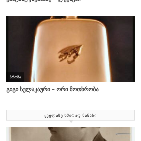
ᲧᲕᲔᲚᲐᲖᲔ ᲮᲨᲘᲠᲐᲓ ᲜᲐᲜᲐᲮᲘ