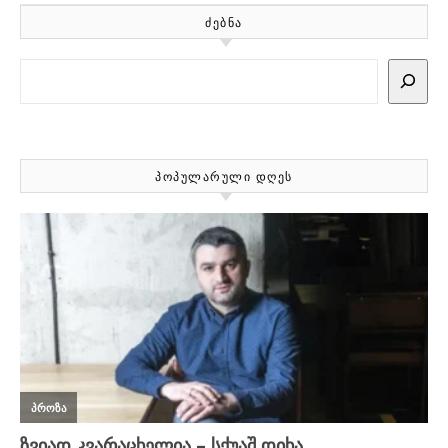
ᲫᲔᲑᲜᲐ
Search
ᲞᲝᲞᲣᲚᲐᲠᲣᲚᲘ ᲓᲦᲔᲡ