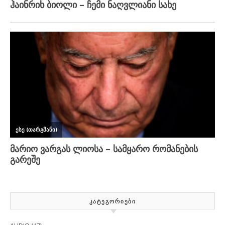
ᲙᲐᲢᲔᲒᲝᲠᲘᲔᲑᲘ