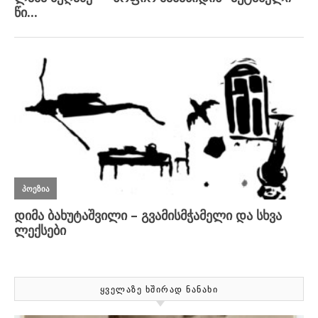
ᲧᲕᲔᲚᲐᲖᲔ ᲮᲨᲘᲠᲐᲓ ᲜᲐᲜᲐᲮᲘ