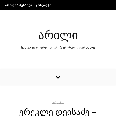
Skip to content
ᲐᲠᲘᲚᲘᲡ ᲨᲔᲡᲐᲮᲔᲑ
ᲙᲝᲜᲢᲐᲥᲢᲘ
არილი
საზოგადოებრივ-ლიტერატურული ჟურნალი
ᲞᲠᲝᲖᲐ
ერეკლე დეისაძე –