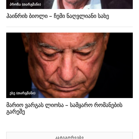
ᲙᲐᲢᲔᲒᲝᲠᲘᲔᲑᲘ