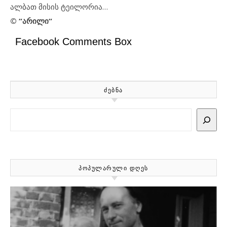
ალბათ მისის ტეილორია…
© “არილი“
Facebook Comments Box
ᲫᲔᲑᲜᲐ
Search
ᲞᲝᲞᲣᲚᲐᲠᲣᲚᲘ ᲓᲦᲔᲡ