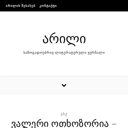
Skip to content
ᲐᲠᲘᲚᲘᲡ ᲨᲔᲡᲐᲮᲔᲑ
ᲙᲝᲜᲢᲐᲥᲢᲘ
არილი
საზოგადოებრივ-ლიტერატურული ჟურნალი
ᲔᲡᲔ
ვალერი ოთხოზორია –