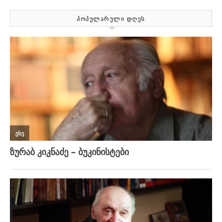
ᲞᲝᲞᲣᲚᲐᲠᲣᲚᲘ ᲓᲦᲔᲡ