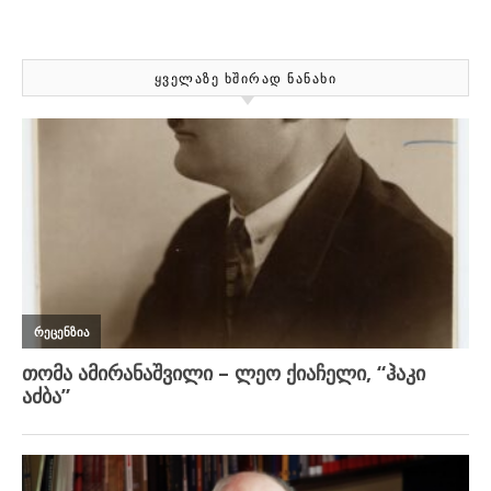
ᲧᲕᲔᲚᲐᲖᲔ ᲮᲨᲘᲠᲐᲓ ᲜᲐᲜᲐᲮᲘ