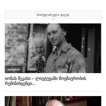
ᲞᲝᲞᲣᲚᲐᲠᲣᲚᲘ ᲓᲦᲔᲡ