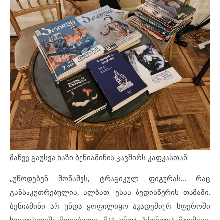
მანვე გაუსვა ხაზი ბენიამინის კავშირს კაფკასთან:
„უწოდებენ მოწამეს, ტრაგიკულ ფიგურას… რაც
განსაკუთრებულია, ალბათ, ესაა ბედისწერის თამაში.
ბენიამინი არ უნდა ყოფილიყო აკადემიურ სფეროში
სიცოცხლეში მიღებული, მას უნდა ჰქონოდა მუდმივი,