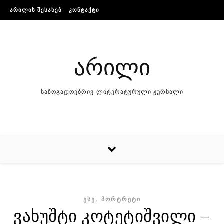
Skip to content
ᲐᲠᲘᲚᲘᲡ ᲨᲔᲡᲐᲮᲔᲑ
ᲙᲝᲜᲢᲐᲥᲢᲘ
არილი
საზოგადოებრივ-ლიტერატურული ჟურნალი
,
ᲔᲡᲔ
ᲞᲝᲠᲢᲠᲔᲢᲘ
ვახუშტი კოტეტიშვილი –