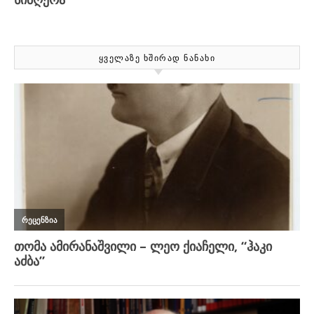
ᲧᲕᲔᲚᲐᲖᲔ ᲮᲨᲘᲠᲐᲓ ᲜᲐᲜᲐᲮᲘ