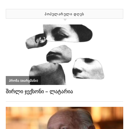
ᲞᲝᲞᲣᲚᲐᲠᲣᲚᲘ ᲓᲦᲔᲡ