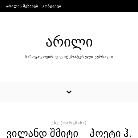
Skip to content
ᲐᲠᲘᲚᲘᲡ ᲨᲔᲡᲐᲮᲔᲑ
ᲙᲝᲜᲢᲐᲥᲢᲘ
არილი
საზოგადოებრივ-ლიტერატურული ჟურნალი
ᲔᲡᲔ (ᲗᲐᲠᲒᲛᲐᲜᲘ)
ვილანდ შმიტი – პოეტი ჰ.