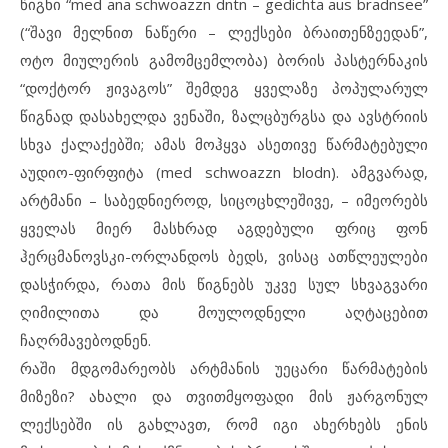
წიგნი “med ana schwoazzn dntn – gedichta aus bradnsee”
(“შავი მელნით ნაწერი – ლექსები ბრაითენზეედან”,
ოტო მიულერის გამომცემლობა) ბორის პასტერნაკის
“დოქტორ ჟივაგოს” შემდეგ ყველაზე პოპულარულ
წიგნად დასახელდა ვენაში, ზალცბურგსა და ავსტრიის
სხვა ქალაქებში; ამას მოჰყვა ასეთივე წარმატებული
აუდიო-ფირფიტა (med schwoazzn blodn). ამგვარად,
არტმანი – საბედნიეროდ, სიცოცხლეშივე, – იმეორებს
ყველას მიერ მასხრად აგდებული ფრიც ფონ
ჰერცმანოვსკი-ორლანდოს ბედს, ვისაც ათწლეულები
დასჭირდა, რათა მის წიგნებს უკვე სულ სხვაგვარი
ღიმილითა და მოულოდნელი აღტაცებით
ჩაღრმავებოდნენ.
რაში მდგომარეობს არტმანის უეცარი წარმატების
მიზეზი? ახალი და თვითმყოფადი მის ჟარგონულ
ლექსებში ის გახლავთ, რომ იგი ახერხებს ენის