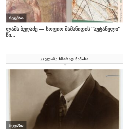
ᲧᲕᲔᲚᲐᲖᲔ ᲮᲨᲘᲠᲐᲓ ᲜᲐᲜᲐᲮᲘ