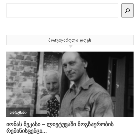
Search
ᲞᲝᲞᲣᲚᲐᲠᲣᲚᲘ ᲓᲦᲔᲡ