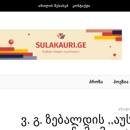
Skip to content
ᲐᲠᲘᲚᲘᲡ ᲨᲔᲡᲐᲮᲔᲑ
ᲙᲝᲜᲢᲐᲥᲢᲘ
ᲞᲠᲝᲖᲐ
ᲞᲝᲔᲖᲘᲐ
ᲐᲮᲐᲚ
ვ. გ. ზებალდის ,,