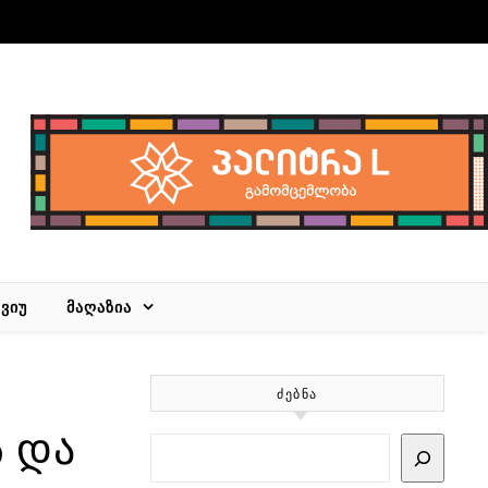
ᲕᲘᲣ
ᲛᲐᲦᲐᲖᲘᲐ
ᲫᲔᲑᲜᲐ
ს და
Search