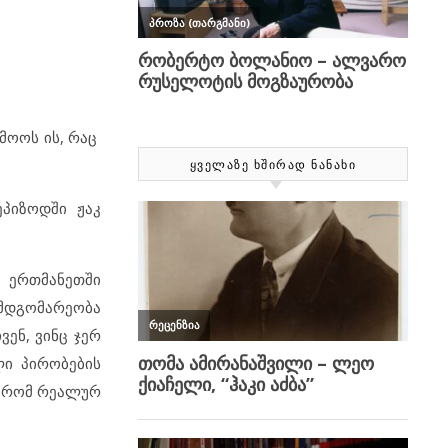
მოოს ის, რაც
ᲧᲕᲔᲚᲐᲖᲔ ᲮᲨᲘᲠᲐᲓ ᲜᲐᲜᲐᲮᲘ
ეპიზოდში ჟაკ
 ერთმანეთში
 მდგომარეობა
ენ, ვინც ჯერ
ლი პირობების
ა, რომ რეალურ