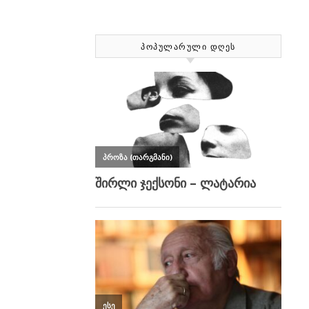
ᲞᲝᲞᲣᲚᲐᲠᲣᲚᲘ ᲓᲦᲔᲡ