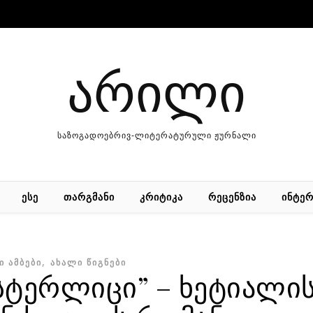
არილი
საზოგადოებრივ-ლიტერატურული ჟურნალი
ᲔᲡᲔ
ᲗᲐᲠᲒᲛᲐᲜᲘ
ᲙᲠᲘᲢᲘᲙᲐ
ᲠᲔᲪᲔᲜᲖᲘᲐ
ᲘᲜᲢᲔᲠ
,
Ი ᲐᲛᲑᲔᲑᲘ
ᲐᲮᲐᲚᲘ ᲬᲘᲒᲜᲔᲑᲘ
აუსტერლიცი” – ხეტიალი