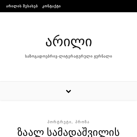
Skip to content
ᲐᲠᲘᲚᲘᲡ ᲨᲔᲡᲐᲮᲔᲑ
ᲙᲝᲜᲢᲐᲥᲢᲘ
არილი
საზოგადოებრივ-ლიტერატურული ჟურნალი
,
ᲞᲝᲠᲢᲠᲔᲢᲘ
ᲞᲠᲝᲖᲐ
ზაალ სამადაშვილის