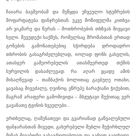
ჩაიარა ბავშვობამ და შეწყდა უჩვეულო სტუმრების
მოფარფატება ფანჯრებთან. უკვე მოწიფულმა კითხვა
არ ვიკმარე და წერას – მოთხრობების თხზვას მივყავი
ხელი. შევუდექი საქმეს, რომელსაც შრომასთან ერთად
გონების გამონათებებიც სჭირდება დროდადრო
თხრობის გასაგრძელებლად, იოლად ფონს გასვლის,
ათასჯერ გამეორებულის ათასმეერთედ თქმის
სურვილის დასაძლევად. რა აღარ ვცადე ამის
მისაღწევად – თამბაქოს ბოლითაც გავბუღე ოთახი,
ყავასაც მივეძალე, ღვინოც ვწრუპე ბარაქიანი ჭიქებით,
მაგრამ არაფერი გამომივიდა – მბჟუტავი შუქითაც ვერ
გავანათე ტვინის ხვეულები…
ერთხელაც, ღამენათევი და გვარიანად გაწვალებული
ფანჯარასთან მივედი, გახურებული შუბლი შეჭირხლულ
მინას მივაბჯინე გასაგრილებლად და გარეთ გავიხედე.