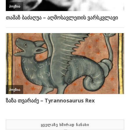
ᲧᲕᲔᲚᲐᲖᲔ ᲮᲨᲘᲠᲐᲓ ᲜᲐᲜᲐᲮᲘ