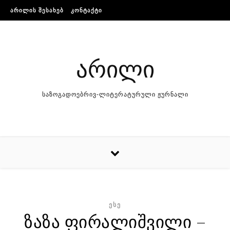
Skip to content
ᲐᲠᲘᲚᲘᲡ ᲨᲔᲡᲐᲮᲔᲑ
ᲙᲝᲜᲢᲐᲥᲢᲘ
არილი
საზოგადოებრივ-ლიტერატურული ჟურნალი
ᲔᲡᲔ
ზაზა ფირალიშვილი –