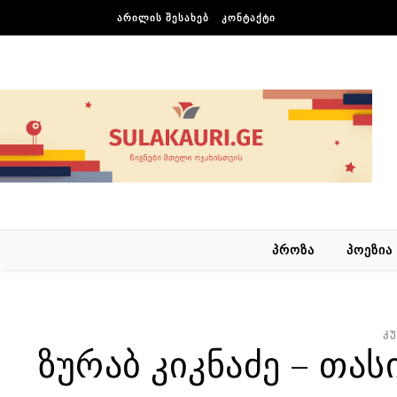
Skip to content
ᲐᲠᲘᲚᲘᲡ ᲨᲔᲡᲐᲮᲔᲑ
ᲙᲝᲜᲢᲐᲥᲢᲘ
ᲞᲠᲝᲖᲐ
ᲞᲝᲔᲖᲘᲐ
Კ
ზურაბ კიკნაძე – თას