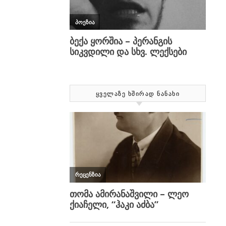
ᲧᲕᲔᲚᲐᲖᲔ ᲮᲨᲘᲠᲐᲓ ᲜᲐᲜᲐᲮᲘ