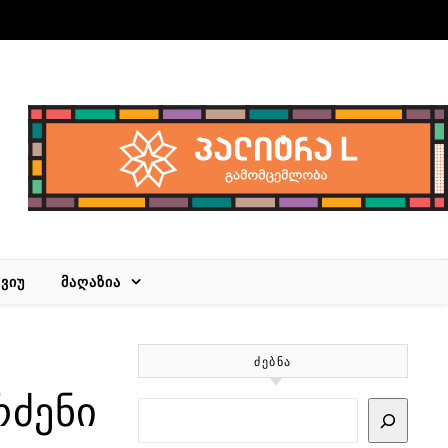
ᲕᲘᲣ
ᲛᲐᲦᲐᲖᲘᲐ
ᲫᲔᲑᲜᲐ
რძენი
Search