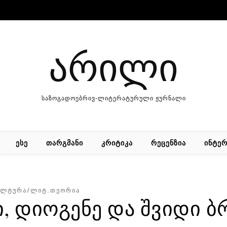
არილი
საზოგადოებრივ-ლიტერატურული ჟურნალი
ᲔᲡᲔ
ᲗᲐᲠᲒᲛᲐᲜᲘ
ᲙᲠᲘᲢᲘᲙᲐ
ᲠᲔᲪᲔᲜᲖᲘᲐ
ᲘᲜᲢᲔᲠ
ᲣᲚᲢᲣᲠᲐ/ᲚᲘᲢ.ᲗᲔᲝᲠᲘᲐ
ი, დიოგენე და შვიდი ბ