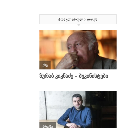
ᲞᲝᲞᲣᲚᲐᲠᲣᲚᲘ ᲓᲦᲔᲡ