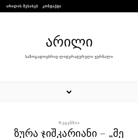
Skip to content
ᲐᲠᲘᲚᲘᲡ ᲨᲔᲡᲐᲮᲔᲑ
ᲙᲝᲜᲢᲐᲥᲢᲘ
არილი
საზოგადოებრივ-ლიტერატურული ჟურნალი
ᲠᲔᲪᲔᲜᲖᲘᲐ
ზურა ჯიშკარიანი – „მე