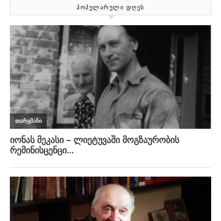
ᲞᲝᲞᲣᲚᲐᲠᲣᲚᲘ ᲓᲦᲔᲡ