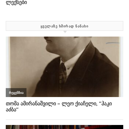
ᲧᲕᲔᲚᲐᲖᲔ ᲮᲨᲘᲠᲐᲓ ᲜᲐᲜᲐᲮᲘ