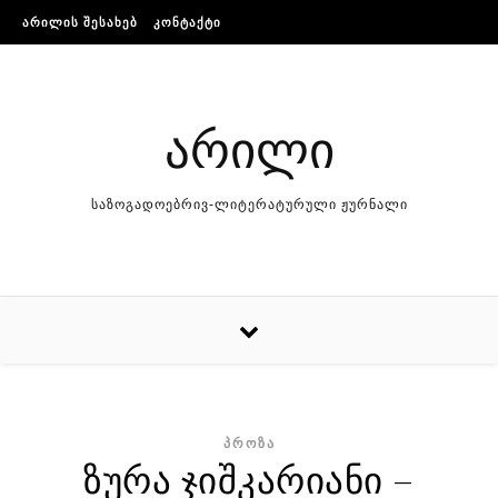
Skip to content
ᲐᲠᲘᲚᲘᲡ ᲨᲔᲡᲐᲮᲔᲑ
ᲙᲝᲜᲢᲐᲥᲢᲘ
არილი
საზოგადოებრივ-ლიტერატურული ჟურნალი
ᲞᲠᲝᲖᲐ
ზურა ჯიშკარიანი –