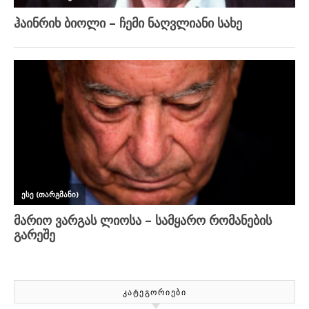
ᲙᲐᲢᲔᲒᲝᲠᲘᲔᲑᲘ