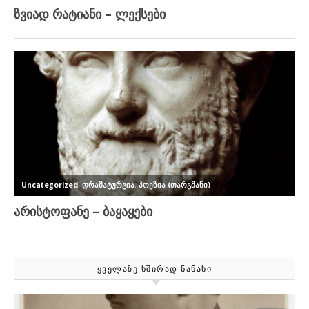
ᲧᲕᲔᲚᲐᲖᲔ ᲮᲨᲘᲠᲐᲓ ᲜᲐᲜᲐᲮᲘ