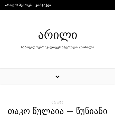
Skip to content
ᲐᲠᲘᲚᲘᲡ ᲨᲔᲡᲐᲮᲔᲑ
ᲙᲝᲜᲢᲐᲥᲢᲘ
არილი
საზოგადოებრივ-ლიტერატურული ჟურნალი
ᲞᲠᲝᲖᲐ
თაკო წულაია — წუნიანი